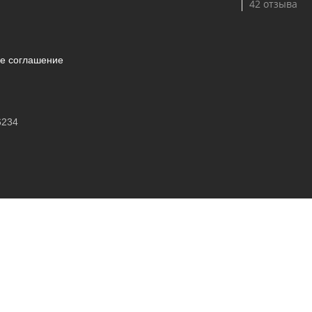
42 отзыва
ое соглашение
6234
Калькулятор
Geely
Genesis