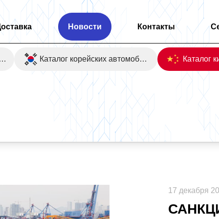
Доставка
Новости
Контакты
С
оаукционы Японии
Каталог корейских автомобилей
ии. Последние новости уходящего 2024 года.
17 декабря 2
САНКЦ