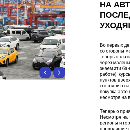
НА АВТ
ПОСЛЕ
УХОДЯ
Во первых де
со стороны м
теперь оплат
через малень
знаем эти ба
работе), кур
пунктов вверх
состоянию на
покупка авто 
несмотря на 
Теперь о при
Несмотря на т
регионы и гор
проводящие п