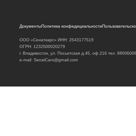
Документы
Политика конфедициальности
Пользовательск
ООО «Сенаткарс» ИНН: 2543177519
ОГРН: 1232500020279
г. Владивосток, ул. Посьетская д.45, оф.216 тел. 8800600
e-mail:
SenatCars@gmail.com
Каталог авто
Acura
Alfa Romeo