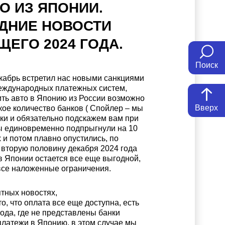
О ИЗ ЯПОНИИ.
ДНИЕ НОВОСТИ
ЩЕГО 2024 ГОДА.
Поиск
кабрь встретил нас новыми санкциями
еждународных платежных систем,
ить авто в Японию из России возможно
Вверх
кое количество банков ( Спойлер – мы
нки и обязательно подскажем вам при
сы единовременно подпрыгнули на 10
 и потом плавно опустились, по
 вторую половину декабря 2024 года
в Японии остается все еще выгодной,
все наложенные ограничения.
ятных новостях,
о, что оплата все еще доступна, есть
ода, где не представлены банки
латежи в Японию, в этом случае мы