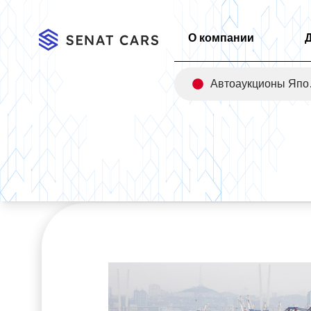
О компании
Авт
Главная
/
Новости
/
Санкции и послабления на авто из Япон