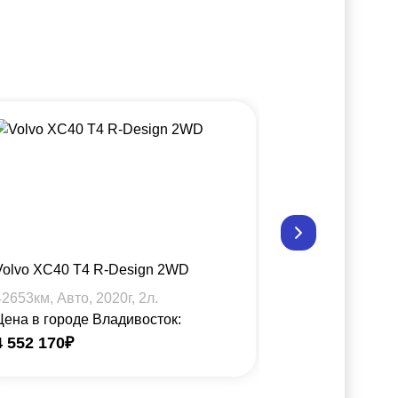
Volvo XC40 T4 R-Design 2WD
Volvo XC40 B
42653
км, Авто,
2020
г,
2
л.
31421
км, Авт
Цена в городе Владивосток:
Цена в город
4 552 170
₽
4 738 150
₽