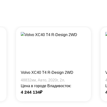
Volvo XC40 T4 R-Design 2WD
48832
км, Авто,
2020
г,
2
л.
Цена в городе Владивосток:
4 244 134
₽