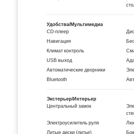
сто
Удобства/Мультимедиа
CD-плеер
Дис
Навигация
Бес
Климат контроль
См
USB выход
Ада
Автоматические дворники
Эле
Bluetooth
Авт
Экстерьер/Интерьер
Центральный замок
Эле
ст
Электроусилитель руля
Лю
Литые диски (литье)
Бок