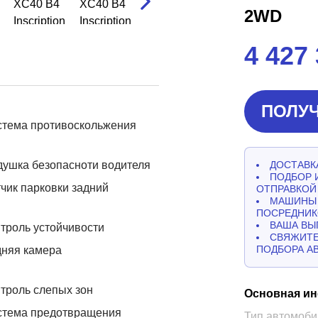
2WD
4 427
ПОЛУЧ
стема противоскольжения
ушка безопасноти водителя
ДОСТАВКА
ПОДБОР 
чик парковки задний
ОТПРАВКОЙ
МАШИНЫ 
ПОСРЕДНИК
ВАША ВЫ
троль устойчивости
СВЯЖИТЕ
ПОДБОРА А
дняя камера
троль слепых зон
Основная и
стема предотвращения
Тип автомоби