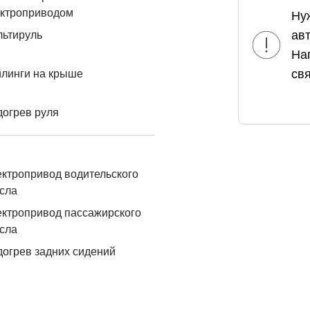
ектроприводом
Ну
ав
льтируль
На
свя
линги на крыше
огрев руля
ктропривод водительского
сла
ктропривод пассажирского
сла
огрев задних сидений