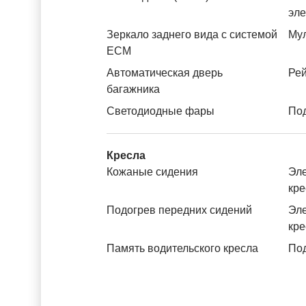
эл
Зеркало заднего вида с системой
Му
ЕСМ
Автоматическая дверь
Рей
багажника
Светодиодные фары
Под
Кресла
Кожаные сидения
Эле
кре
Подогрев передних сидений
Эле
кре
Память водительского кресла
Под