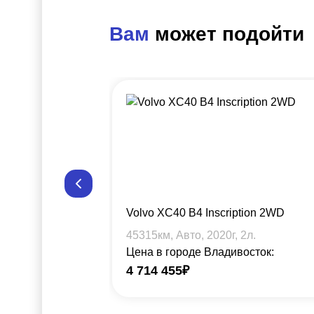
Вам
может подойти
Volvo XC40 B4 Inscription 2WD
45315
км, Авто,
2020
г,
2
л.
Цена в городе Владивосток:
4 714 455
₽