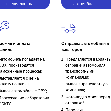
специалистом
автомобиль
можня и оплата
Отправка автомобиля в
шлины
ваш город
Автомобиль попадает на
Предлагаются вариант
СВХ, производятся
отправки автомобиля
таможенные процессы;
транспортными
компаниями;
Выставляется счет на
оплату пошлины;
Вывоз в транспортную
компанию;
Вывоз автомобиля с СВХ;
Фото-видео отчет перед
Прохождение лаборатории
отправкой;
СБКТС.
Передача