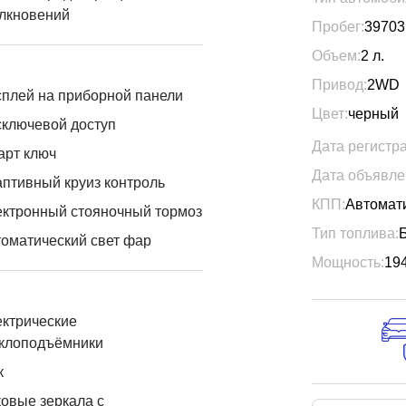
лкновений
Пробег:
39703
Объем:
2
л.
Привод:
2WD
плей на приборной панели
Цвет:
черный
ключевой доступ
Дата регистр
арт ключ
Дата объявле
птивный круиз контроль
КПП:
Автомат
ктронный стояночный тормоз
Тип топлива:
оматический свет фар
Мощность:
19
ктрические
еклоподъёмники
к
овые зеркала с