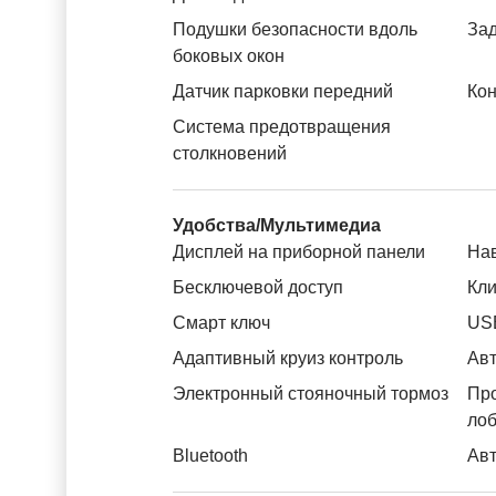
Подушки безопасности вдоль
За
боковых окон
Датчик парковки передний
Кон
Система предотвращения
столкновений
Удобства/Мультимедиа
Дисплей на приборной панели
На
Бесключевой доступ
Кли
Смарт ключ
US
Адаптивный круиз контроль
Авт
Электронный стояночный тормоз
Пр
лоб
Bluetooth
Авт