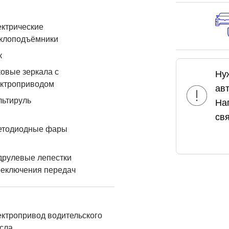
ктрические
еклоподъёмники
к
овые зеркала с
Ну
ектроприводом
ав
льтируль
На
свя
етодиодные фары
друлевые лепестки
реключения передач
ктропривод водительского
сла