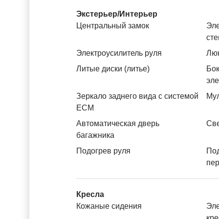
Экстерьер/Интерьер
Центральный замок
Эле
ст
Электроусилитель руля
Лю
Литые диски (литье)
Бок
эл
Зеркало заднего вида с системой
Му
ЕСМ
Автоматическая дверь
Св
багажника
Подогрев руля
По
пе
Кресла
Кожаные сидения
Эле
кре