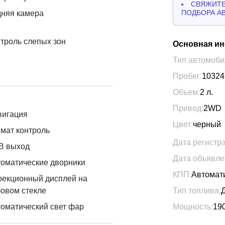
СВЯЖИТЕ
ПОДБОРА А
дняя камера
троль слепых зон
Основная и
Тип автомоби
Пробег:
10324
Объем:
2
л.
Привод:
2WD
вигация
Цвет:
черный
мат контроль
Дата регистр
B выход
Дата объявле
оматические дворники
КПП:
Автомат
оекционный дисплей на
овом стекле
Тип топлива:
оматический свет фар
Мощность:
19