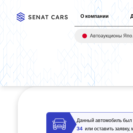
О компании
Авт
Главная
/
Каталог
/
Volkswagen Passat 2.0 TDI Prestige 2WD
Данный автомобиль был п
34
или оставить заявку,