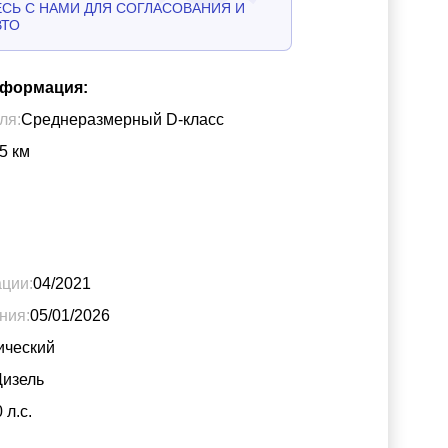
СЬ С НАМИ ДЛЯ СОГЛАСОВАНИЯ И
ВТО
нформация:
ля:
Среднеразмерный D-класс
5
км
ации:
04/2021
ния:
05/01/2026
ический
Дизель
0
л.с.