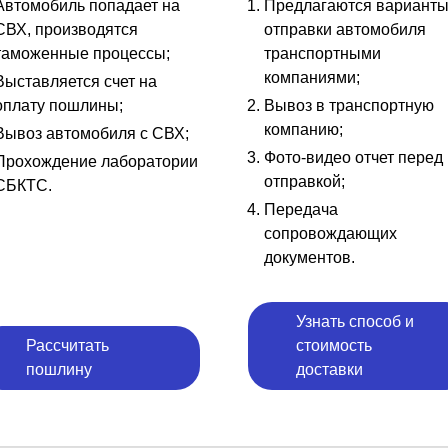
Автомобиль попадает на
Предлагаются вариант
СВХ, производятся
отправки автомобиля
таможенные процессы;
транспортными
компаниями;
Выставляется счет на
оплату пошлины;
Вывоз в транспортную
компанию;
Вывоз автомобиля с СВХ;
Фото-видео отчет перед
Прохождение лаборатории
отправкой;
СБКТС.
Передача
сопровождающих
документов.
Узнать способ и
Рассчитать
стоимость
пошлину
доставки