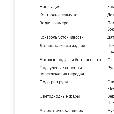
Навигация
Ка
Контроль слепых зон
Дат
Задняя камера
Под
бок
Контроль устойчивости
Дат
Датчик парковки задний
Под
па
Боковые подушки безопасности
Си
Подрулевые лепестки
Рул
переключения передач
Подогрев руля
Отк
на
Светодиодные фары
Зер
Hi-
Автоматическая дверь
Му