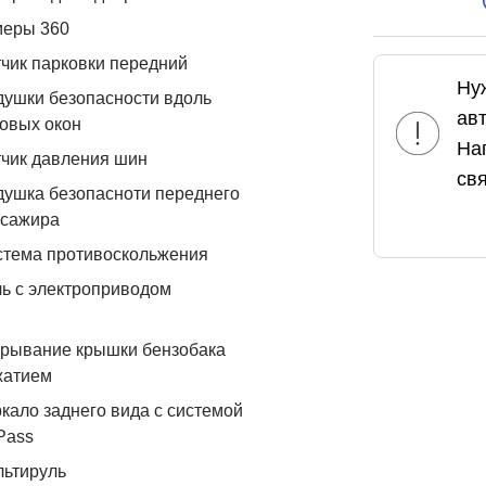
меры 360
чик парковки передний
Ну
ушки безопасности вдоль
ав
овых окон
На
чик давления шин
свя
ушка безопасноти переднего
ссажира
стема противоскольжения
ь с электроприводом
рывание крышки бензобака
жатием
кало заднего вида с системой
Pass
льтируль