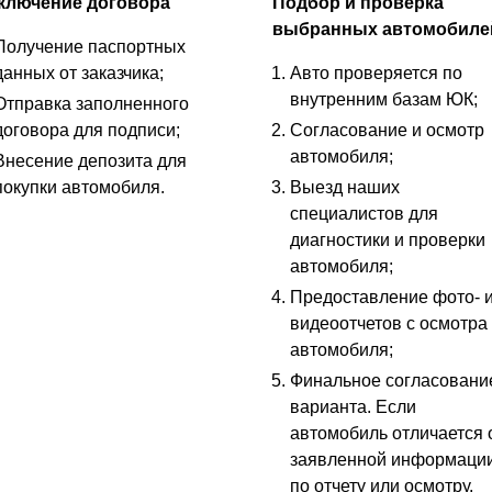
ключение договора
Подбор и проверка
выбранных автомобиле
Получение паспортных
данных от заказчика;
Авто проверяется по
внутренним базам ЮК;
Отправка заполненного
договора для подписи;
Согласование и осмотр
автомобиля;
Внесение депозита для
покупки автомобиля.
Выезд наших
специалистов для
диагностики и проверки
автомобиля;
Предоставление фото- 
видеоотчетов с осмотра
автомобиля;
Финальное согласовани
варианта. Если
автомобиль отличается 
заявленной информаци
по отчету или осмотру,