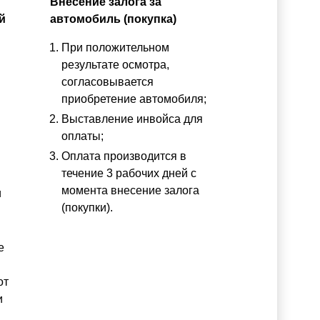
Внесение залога за
й
автомобиль (покупка)
При положительном
результате осмотра,
согласовывается
приобретение автомобиля;
Выставление инвойса для
оплаты;
Оплата производится в
течение 3 рабочих дней с
момента внесение залога
и
(покупки).
е
от
и