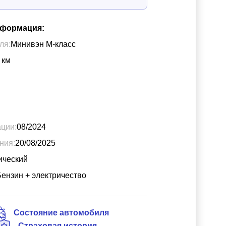
нформация:
ля:
Минивэн М-класс
км
ации:
08/2024
ния:
20/08/2025
ический
Бензин + электричество
Состояние автомобиля
Страховая история