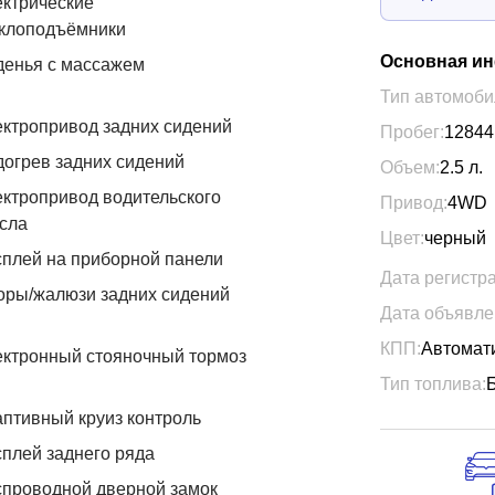
ктрические
еклоподъёмники
Основная и
денья с массажем
Тип автомоби
ктропривод задних сидений
Пробег:
12844
огрев задних сидений
Объем:
2.5
л.
ктропривод водительского
Привод:
4WD
сла
Цвет:
черный
плей на приборной панели
Дата регистр
ры/жалюзи задних сидений
Дата объявле
КПП:
Автомат
ктронный стояночный тормоз
Тип топлива:
птивный круиз контроль
плей заднего ряда
проводной дверной замок