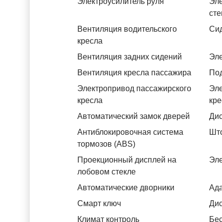
Электроусилитель руля
Эле
ст
Вентиляция водительского
Си
кресла
Вентиляция задних сидений
Эле
Вентиляция кресла пассажира
Под
Электропривод пассажирского
Эле
кресла
кре
Автоматический замок дверей
Дис
Антиблокировочная система
Што
тормозов (ABS)
Проекционный дисплей на
Эле
лобовом стекле
Автоматические дворники
Ада
Смарт ключ
Дис
Климат контроль
Бес