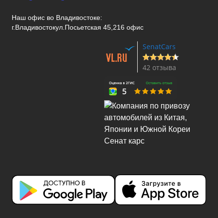
Наш офис во Владивостоке:
г.Владивосток
ул.Посьетская 45,216 офис
SenatCars
42 отзыва