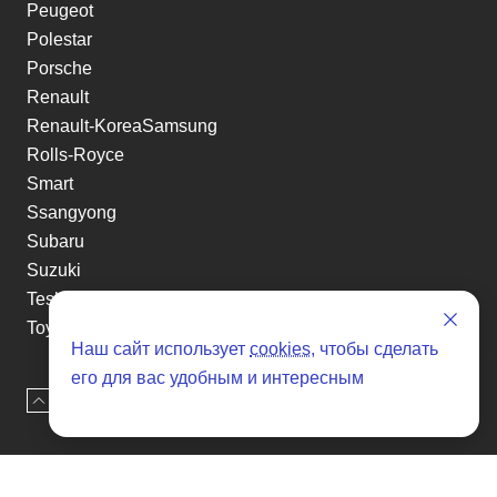
Peugeot
Polestar
Porsche
Renault
Renault-KoreaSamsung
Rolls-Royce
Smart
Ssangyong
Subaru
Suzuki
Tesla
Toyota
Наш сайт использует
cookies
, чтобы сделать
Volkswagen
его для вас удобным и интересным
Volvo
Наверх
Оставить заявку
Xin yuan
etc