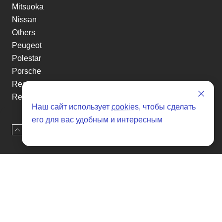
Mitsuoka
Nissan
Others
Peugeot
Polestar
Porsche
Renault
Renault-KoreaSamsung
Наш сайт использует
cookies
, чтобы сделать
Rolls-Royce
его для вас удобным и интересным
Smart
Наверх
Оставить заявку
Ssangyong
Subaru
Suzuki
Tesla
Toyota
Volkswagen
Volvo