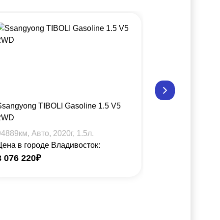
Ssangyong TIBOLI Gasoline 1.5 V5
Ssangyong TI
2WD
2WD
94889
км, Авто,
2020
г,
1.5
л.
26033
км, Авт
Цена в городе Владивосток:
Цена в город
3 076 220
₽
3 310 911
₽