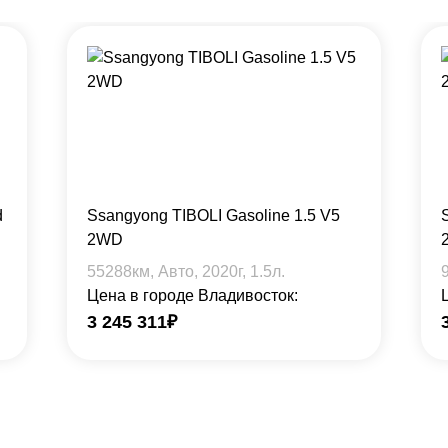
d
Ssangyong TIBOLI Gasoline 1.5 V5
2WD
55288
км, Авто,
2020
г,
1.5
л.
Цена в городе Владивосток:
3 245 311
₽