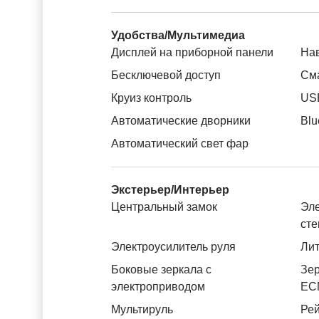
Удобства/Мультимедиа
Дисплей на приборной панели
На
Бесключевой доступ
См
Круиз контроль
US
Автоматические дворники
Blu
Автоматический свет фар
Экстерьер/Интерьер
Центральный замок
Эле
ст
Электроусилитель руля
Лит
Боковые зеркала с
Зер
электроприводом
ЕС
Мультируль
Рей