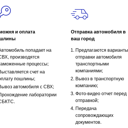
можня и оплата
Отправка автомобиля в
шлины
ваш город
Автомобиль попадает на
Предлагаются вариант
СВХ, производятся
отправки автомобиля
таможенные процессы;
транспортными
компаниями;
Выставляется счет на
оплату пошлины;
Вывоз в транспортную
компанию;
Вывоз автомобиля с СВХ;
Фото-видео отчет перед
Прохождение лаборатории
отправкой;
СБКТС.
Передача
сопровождающих
документов.