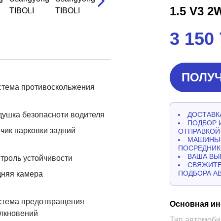
1.5 V3 2
3 150
ПОЛУЧ
стема противоскольжения
ушка безопасноти водителя
ДОСТАВКА
ПОДБОР 
чик парковки задний
ОТПРАВКОЙ
МАШИНЫ 
ПОСРЕДНИК
ВАША ВЫ
троль устойчивости
СВЯЖИТЕ
ПОДБОРА А
дняя камера
стема предотвращения
Основная и
лкновений
Тип автомоби