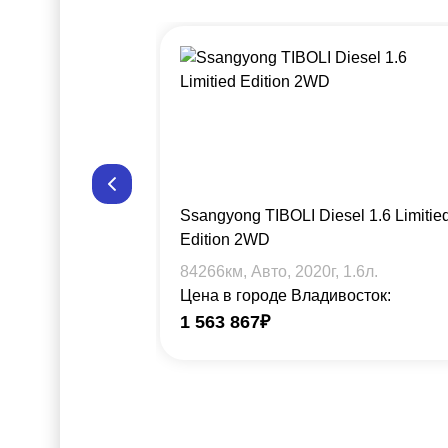
Ssangyong TIBOLI Diesel 1.6 Limitie
Edition 2WD
84266
км, Авто,
2020
г,
1.6
л.
Цена в городе Владивосток:
1 563 867
₽