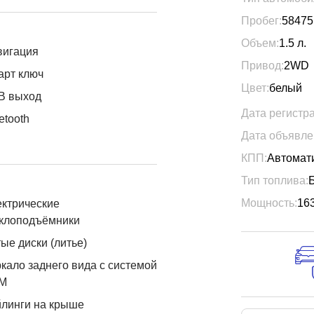
Пробег:
58475
Объем:
1.5
л.
вигация
Привод:
2WD
арт ключ
Цвет:
белый
B выход
Дата регистр
etooth
Дата объявле
КПП:
Автомат
Тип топлива:
Мощность:
16
ктрические
еклоподъёмники
ые диски (литье)
кало заднего вида с системой
М
линги на крыше