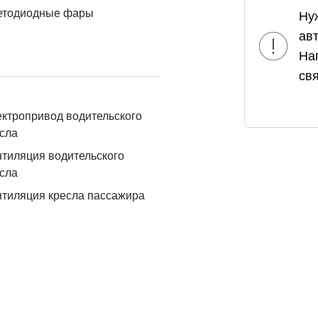
етодиодные фары
Ну
ав
На
свя
ктропривод водительского
сла
тиляция водительского
сла
тиляция кресла пассажира