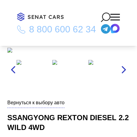
8 800 600 62 34
Главная
/
Каталог
/
Ssangyong Rexton Diesel 2.2 Wild 4WD
Вернуться к выбору авто
SSANGYONG REXTON DIESEL 2.2
WILD 4WD