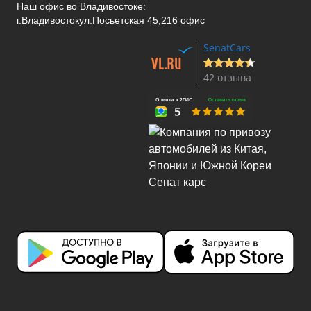
Наш офис во Владивостоке:
г.Владивосток
ул.Посьетская 45,216 офис
SenatCars
42 отзыва