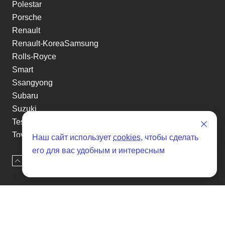
Polestar
Porsche
Renault
Renault-KoreaSamsung
Rolls-Royce
Smart
Ssangyong
Subaru
Suzuki
Tesla
Toyota
Наш сайт использует
cookies
, чтобы сделать
Volkswagen
его для вас удобным и интересным
Volvo
Наверх
Оставить заявку
Xin yuan
etc