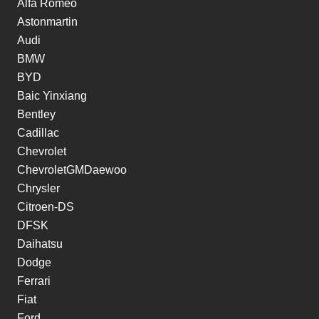
Alfa Romeo
Astonmartin
Audi
BMW
BYD
Baic Yinxiang
Bentley
Cadillac
Chevrolet
ChevroletGMDaewoo
Chrysler
Citroen-DS
DFSK
Daihatsu
Dodge
Ferrari
Fiat
Ford