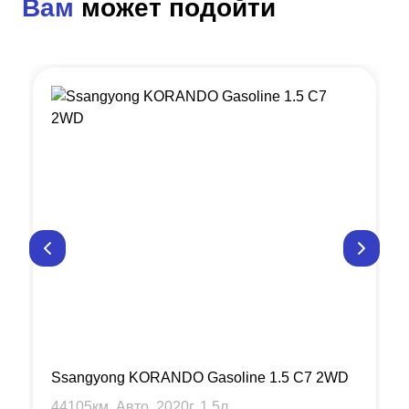
Вам
может подойти
Ssangyong KORANDO Gasoline 1.5 C7 2WD
44105
км, Авто,
2020
г,
1.5
л.