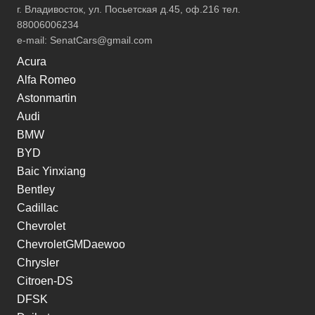
г. Владивосток, ул. Посьетская д.45, оф.216 тел.
88006006234
e-mail:
SenatCars@gmail.com
Acura
Alfa Romeo
Astonmartin
Audi
BMW
BYD
Baic Yinxiang
Bentley
Cadillac
Chevrolet
ChevroletGMDaewoo
Chrysler
Citroen-DS
DFSK