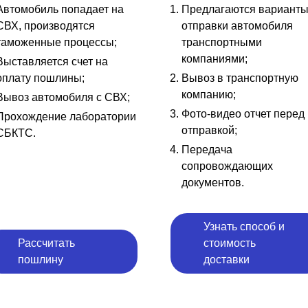
Автомобиль попадает на
Предлагаются вариант
СВХ, производятся
отправки автомобиля
таможенные процессы;
транспортными
компаниями;
Выставляется счет на
оплату пошлины;
Вывоз в транспортную
компанию;
Вывоз автомобиля с СВХ;
Фото-видео отчет перед
Прохождение лаборатории
отправкой;
СБКТС.
Передача
сопровождающих
документов.
Узнать способ и
Рассчитать
стоимость
пошлину
доставки