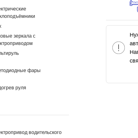
ктрические
еклоподъёмники
к
Ну
овые зеркала с
ав
ектроприводом
На
льтируль
свя
етодиодные фары
огрев руля
ктропривод водительского