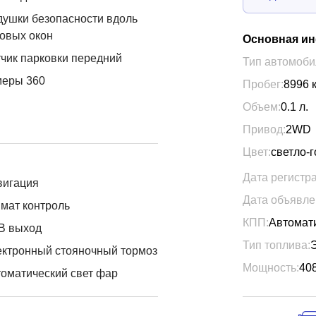
ушки безопасности вдоль
овых окон
Основная и
чик парковки передний
Тип автомоби
меры 360
Пробег:
8996
Объем:
0.1
л.
Привод:
2WD
Цвет:
светло-
Дата регистр
вигация
Дата объявле
мат контроль
КПП:
Автомат
B выход
Тип топлива:
ктронный стояночный тормоз
Мощность:
40
оматический свет фар