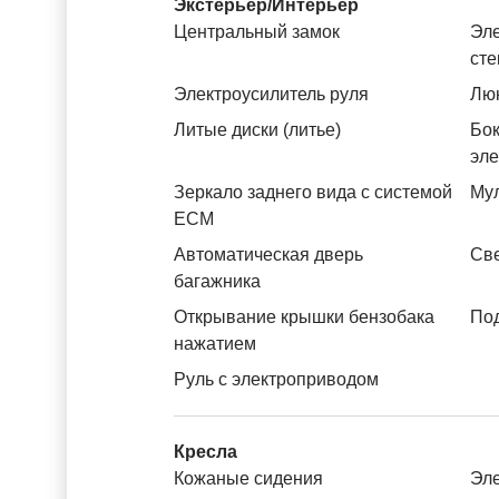
Экстерьер/Интерьер
Центральный замок
Эле
ст
Электроусилитель руля
Лю
Литые диски (литье)
Бок
эл
Зеркало заднего вида с системой
Му
ЕСМ
Автоматическая дверь
Св
багажника
Открывание крышки бензобака
Под
нажатием
Руль с электроприводом
Кресла
Кожаные сидения
Эле