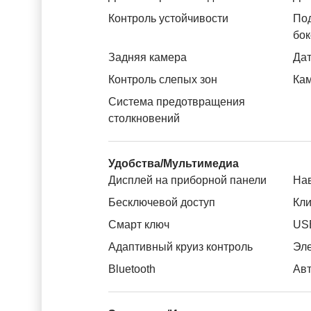
Контроль устойчивости
Под
бок
Задняя камера
Дат
Контроль слепых зон
Ка
Система предотвращения
столкновений
Удобства/Мультимедиа
Дисплей на приборной панели
На
Бесключевой доступ
Кли
Смарт ключ
US
Адаптивный круиз контроль
Эле
Bluetooth
Авт