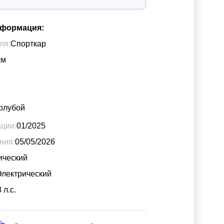
нформация:
ля:
Спорткар
км
голубой
ации:
01/2025
ния:
05/05/2026
ический
Электрический
8
л.с.