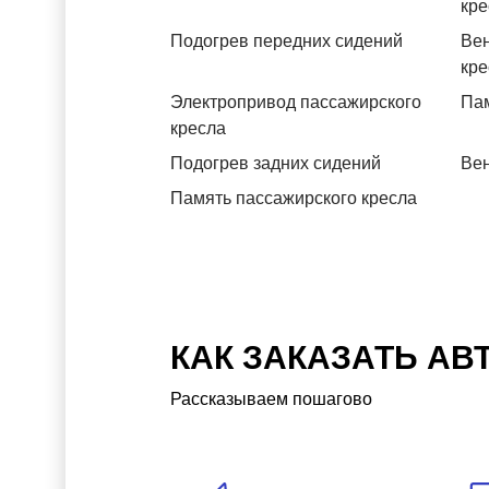
кре
Подогрев передних сидений
Вен
кре
Электропривод пассажирского
Пам
кресла
Подогрев задних сидений
Вен
Память пассажирского кресла
КАК ЗАКАЗАТЬ АВ
Рассказываем пошагово