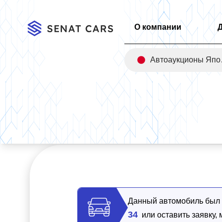
О компании
Авт
Главная
/
Каталог
/
Porsche Taycan Base 2WD
Данный автомобиль был п
34
или оставить заявку,