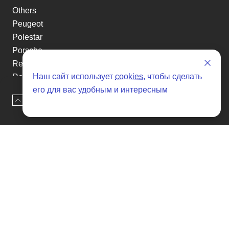
Others
Peugeot
Polestar
Porsche
Renault
Наш сайт использует
cookies
, чтобы сделать
Renault-KoreaSamsung
его для вас удобным и интересным
Rolls-Royce
Наверх
Оставить заявку
Smart
Ssangyong
Subaru
Suzuki
Tesla
Toyota
Volkswagen
Volvo
Xin yuan
etc