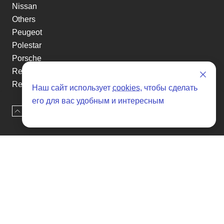
Nissan
Others
Peugeot
Polestar
Porsche
Renault
Renault-KoreaSamsung
Наш сайт использует
cookies
, чтобы сделать
Rolls-Royce
его для вас удобным и интересным
Smart
Наверх
Оставить заявку
Ssangyong
Subaru
Suzuki
Tesla
Toyota
Volkswagen
Volvo
Xin yuan