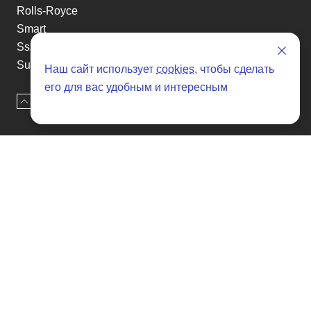
Rolls-Royce
Smart
Ssangyong
Subaru
Наш сайт использует
cookies
, чтобы сделать
Suzuki
его для вас удобным и интересным
Tesla
Наверх
Оставить заявку
Toyota
Volkswagen
Volvo
Xin yuan
etc
Отзывы о SENAT CARS