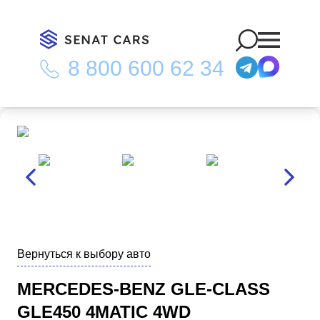
8 800 600 62 34
Главная
/
Каталог
/
Mercedes-Benz GLE-Class GLE450 4MATIC
4WD
Вернуться к выбору авто
MERCEDES-BENZ GLE-CLASS
GLE450 4MATIC 4WD