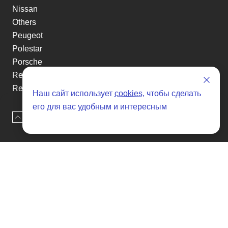
Nissan
Others
Peugeot
Polestar
Porsche
Renault
Renault-KoreaSamsung
Наш сайт использует
cookies
, чтобы сделать
Rolls-Royce
его для вас удобным и интересным
Smart
Наверх
Оставить заявку
Ssangyong
Subaru
Suzuki
Tesla
Toyota
Volkswagen
Volvo
Xin yuan