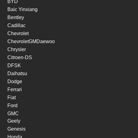
BYD
Baic Yinxiang
Bentley
Cadillac
Chevrolet
ChevroletGMDaewoo
Chrysler
Citroen-DS
DFSK
Daihatsu
Dodge
Ferrari
Fiat
Ford
GMC
Geely
Genesis
Honda