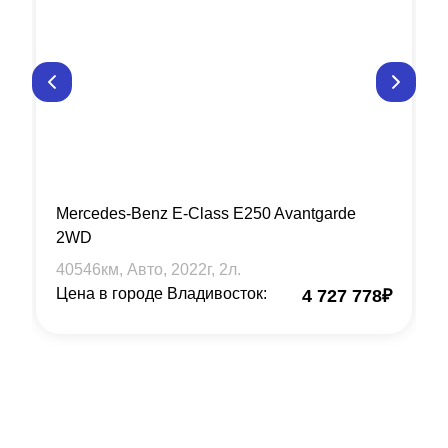
Mercedes-Benz E-Class E250 Avantgarde
2WD
40546
км, Авто,
2022
г,
2
л.
Цена в городе Владивосток:
4 727 778
₽