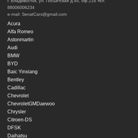
г. Владивосток, ул. Посьетская д.45, оф.216 тел.
88006006234
e-mail:
SenatCars@gmail.com
Acura
Alfa Romeo
Astonmartin
Audi
BMW
BYD
Baic Yinxiang
Bentley
Cadillac
Chevrolet
ChevroletGMDaewoo
Chrysler
Citroen-DS
DFSK
Daihatsu