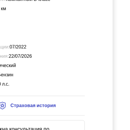
км
ации:
07/2022
ния:
22/07/2026
ический
Бензин
0
л.с.
Страховая история
жна консультация по