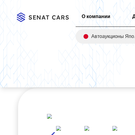
О компании
Авт
Главная
/
Каталог
/
Mercedes-Benz A-Class A220 Hatchback 