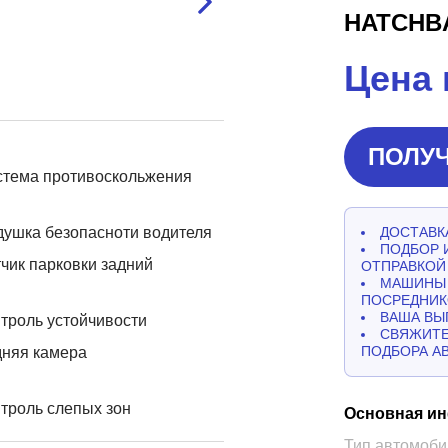
HATCHB
Цена 
ПОЛУЧ
стема противоскольжения
ушка безопасноти водителя
ДОСТАВКА
ПОДБОР 
чик парковки задний
ОТПРАВКОЙ
МАШИНЫ 
ПОСРЕДНИК
ВАША ВЫ
троль устойчивости
СВЯЖИТЕ
ПОДБОРА А
дняя камера
троль слепых зон
Основная и
Тип автомоби