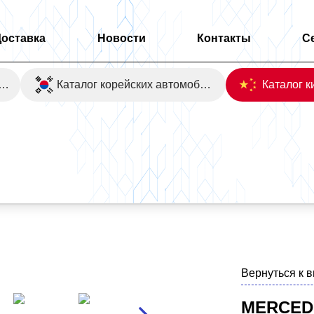
Доставка
Новости
Контакты
С
оаукционы Японии
Каталог корейских автомобилей
2WD
Вернуться к 
MERCEDE