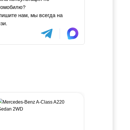
томобилю?
пишите нам, мы всегда на
зи.