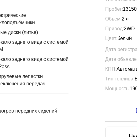
Пробег:
13150
ктрические
Объем:
2
л.
еклоподъёмники
Привод:
2WD
ые диски (литье)
Цвет:
белый
кало заднего вида с системой
М
Дата регистр
кало заднего вида с системой
Дата объявле
Pass
КПП:
Автомат
друлевые лепестки
Тип топлива:
реключения передач
Мощность:
19
огрев передних сидений
Ну