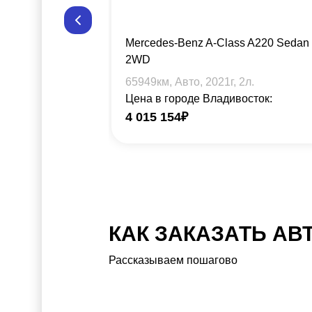
Mercedes-Benz A-Class A220 Sedan
2WD
65949
км, Авто,
2021
г,
2
л.
Цена в городе Владивосток:
4 015 154
₽
КАК ЗАКАЗАТЬ АВ
Рассказываем пошагово