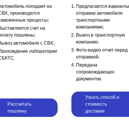
Автомобиль попадает на
Предлагаются вариант
СВХ, производятся
отправки автомобиля
таможенные процессы;
транспортными
компаниями;
Выставляется счет на
оплату пошлины;
Вывоз в транспортную
компанию;
Вывоз автомобиля с СВХ;
Фото-видео отчет перед
Прохождение лаборатории
отправкой;
СБКТС.
Передача
сопровождающих
документов.
Узнать способ и
Рассчитать
стоимость
пошлину
доставки