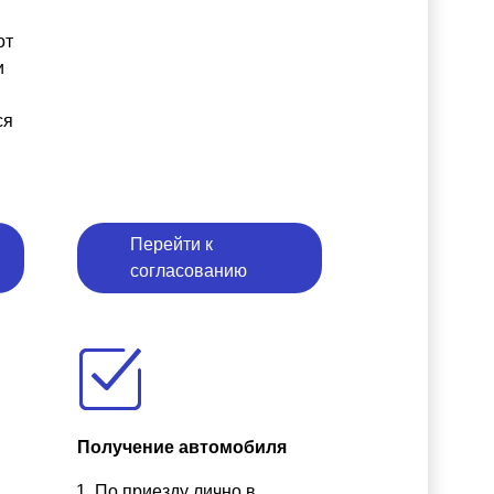
от
и
ся
Перейти к
согласованию
Получение автомобиля
По приезду лично в