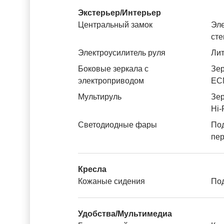
Экстерьер/Интерьер
Центральный замок
Эле
ст
Электроусилитель руля
Лит
Боковые зеркала с
Зер
электроприводом
ЕС
Мультируль
Зер
Hi-
Светодиодные фары
По
пе
Кресла
Кожаные сидения
Под
Удобства/Мультимедиа