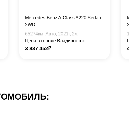
Mercedes-Benz A-Class A220 Sedan
2WD
65274
км, Авто,
2021
г,
2
л.
Цена в городе Владивосток:
3 837 452
₽
ТОМОБИЛЬ: