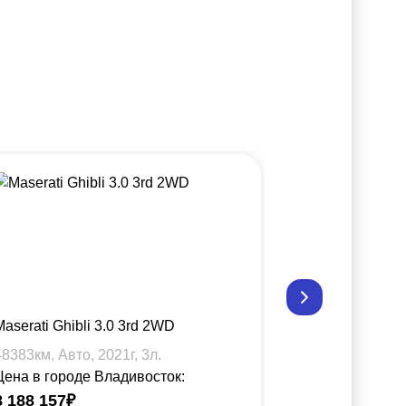
Maserati Ghibli 3.0 3rd 2WD
Maserati Ghib
48383
км, Авто,
2021
г,
3
л.
41550
км, Авт
Цена в городе Владивосток:
Цена в город
8 188 157
₽
5 681 122
₽