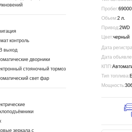
лкновений
Пробег:
69000
Объем:
2
л.
Привод:
2WD
вигация
Цвет:
черный
мат контроль
Дата регистр
B выход
Дата объявле
оматические дворники
КПП:
Автомат
ктронный стояночный тормоз
Тип топлива:
оматический свет фар
Мощность:
30
ктрические
еклоподъёмники
к
овые зеркала с