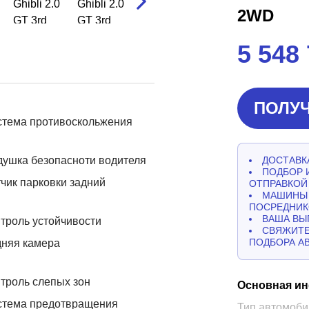
2WD
5 548
ПОЛУЧ
стема противоскольжения
ушка безопасноти водителя
ДОСТАВКА
ПОДБОР 
чик парковки задний
ОТПРАВКОЙ
МАШИНЫ 
ПОСРЕДНИК
ВАША ВЫ
троль устойчивости
СВЯЖИТЕ
ПОДБОРА А
дняя камера
троль слепых зон
Основная и
стема предотвращения
Тип автомоби