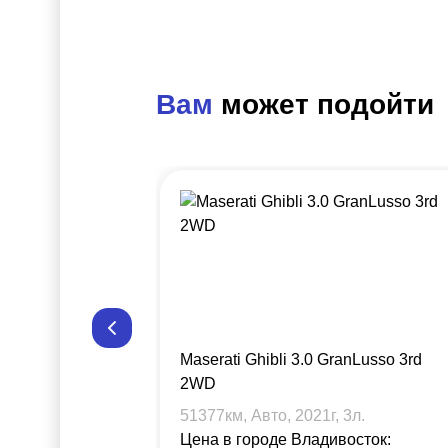
Вам
может подойти
Maserati Ghibli 3.0 GranLusso 3rd
2WD
51377
км, Авто,
2021
г,
3
л.
Цена в городе Владивосток: