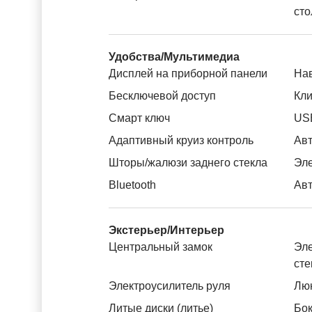
сто
Удобства/Мультимедиа
Дисплей на приборной панели
На
Бесключевой доступ
Кли
Смарт ключ
US
Адаптивный круиз контроль
Авт
Шторы/жалюзи заднего стекла
Эле
Bluetooth
Авт
Экстерьер/Интерьер
Центральный замок
Эле
ст
Электроусилитель руля
Лю
Литые диски (литье)
Бок