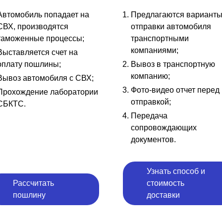
Автомобиль попадает на
Предлагаются вариант
СВХ, производятся
отправки автомобиля
таможенные процессы;
транспортными
компаниями;
Выставляется счет на
оплату пошлины;
Вывоз в транспортную
компанию;
Вывоз автомобиля с СВХ;
Фото-видео отчет перед
Прохождение лаборатории
отправкой;
СБКТС.
Передача
сопровождающих
документов.
Узнать способ и
Рассчитать
стоимость
пошлину
доставки