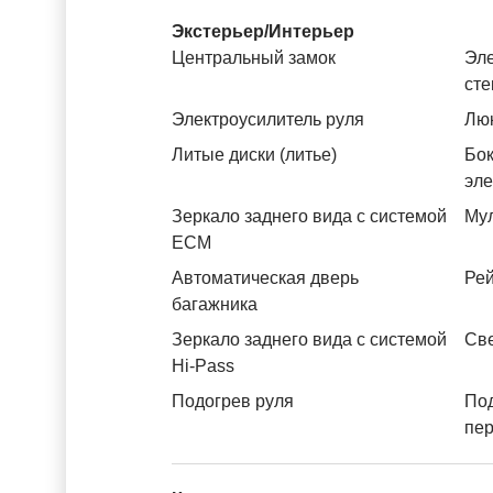
Экстерьер/Интерьер
Центральный замок
Эле
ст
Электроусилитель руля
Лю
Литые диски (литье)
Бок
эл
Зеркало заднего вида с системой
Му
ЕСМ
Автоматическая дверь
Рей
багажника
Зеркало заднего вида с системой
Св
Hi-Pass
Подогрев руля
По
пе