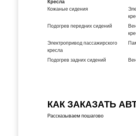
Кресла
Кожаные сидения
Эле
кре
Подогрев передних сидений
Вен
кре
Электропривод пассажирского
Пам
кресла
Подогрев задних сидений
Вен
КАК ЗАКАЗАТЬ АВ
Рассказываем пошагово