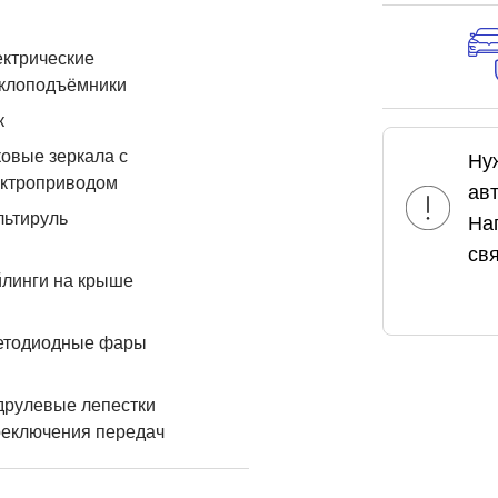
ктрические
еклоподъёмники
к
овые зеркала с
Ну
ектроприводом
ав
льтируль
На
свя
линги на крыше
етодиодные фары
друлевые лепестки
реключения передач