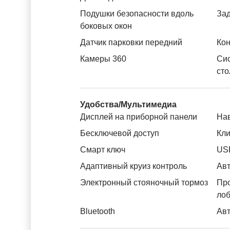
Подушки безопасности вдоль
За
боковых окон
Датчик парковки передний
Кон
Камеры 360
Си
сто
Удобства/Мультимедиа
Дисплей на приборной панели
На
Бесключевой доступ
Кли
Смарт ключ
US
Адаптивный круиз контроль
Авт
Электронный стояночный тормоз
Пр
лоб
Bluetooth
Авт