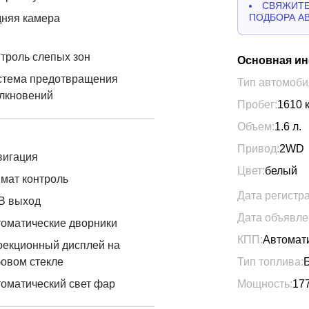
СВЯЖИТЕ
ПОДБОРА А
дняя камера
троль слепых зон
Основная и
стема предотвращения
Тип автомоби
лкновений
Пробег:
1610
Объем:
1.6
л.
Привод:
2WD
вигация
Цвет:
белый
мат контроль
Дата регистр
B выход
Дата объявле
оматические дворники
КПП:
Автомат
оекционный дисплей на
овом стекле
Тип топлива:
оматический свет фар
Мощность:
17