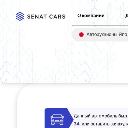
О компании
Авт
Главная
/
Каталог
/
Kia Sportage Gasoline 1.6 Turbo Signatur
Данный автомобиль был п
34
или оставить заявку,