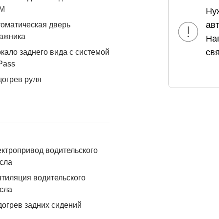
М
Ну
ав
оматическая дверь
ажника
На
свя
кало заднего вида с системой
Pass
огрев руля
ктропривод водительского
сла
тиляция водительского
сла
огрев задних сидений