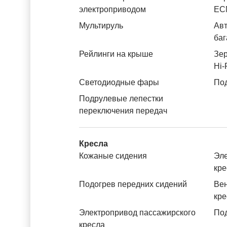
электроприводом
ЕС
Мультируль
Авт
баг
Рейлинги на крыше
Зер
Hi-
Светодиодные фары
Под
Подрулевые лепестки
переключения передач
Кресла
Кожаные сидения
Эле
кре
Подогрев передних сидений
Вен
кре
Электропривод пассажирского
Под
кресла