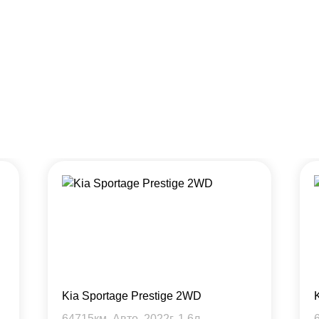
Kia Sportage Prestige 2WD
64715
км, Авто,
2022
г,
1.6
л.