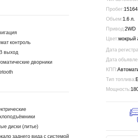
Пробег:
15164
Объем:
1.6
л.
Привод:
2WD
вигация
Цвет:
мокрый 
мат контроль
Дата регистр
B выход
Дата объявле
оматические дворники
КПП:
Автомат
etooth
Тип топлива:
Мощность:
18
ктрические
еклоподъёмники
ые диски (литье)
кало заднего вида с системой