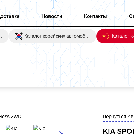
Доставка
Новости
Контакты
С
оаукционы Японии
Каталог корейских автомобилей
s 2WD
Вернуться к 
KIA SPO