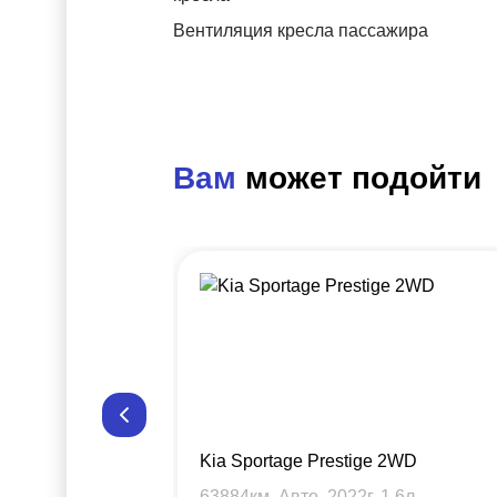
Вентиляция кресла пассажира
Вам
может подойти
Kia Sportage Prestige 2WD
63884
км, Авто,
2022
г,
1.6
л.