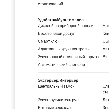
столкновений
Удобства/Мультимедиа
Дисплей на приборной панели
На
Бесключевой доступ
Кли
Смарт ключ
US
Адаптивный круиз контроль
Авт
Электронный стояночный тормоз
Blu
Автоматический свет фар
Экстерьер/Интерьер
Центральный замок
Эле
ст
Электроусилитель руля
Лит
Боковые зеркала с
Зер