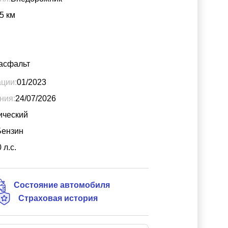
5
км
асфальт
ации:
01/2023
ния:
24/07/2026
ический
Бензин
0
л.с.
Состояние автомобиля
Страховая история