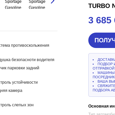
TURBO 
3 685
ПОЛУЧ
стема противоскольжения
ушка безопасноти водителя
ДОСТАВКА
ПОДБОР 
чик парковки задний
ОТПРАВКОЙ
МАШИНЫ 
ПОСРЕДНИК
ВАША ВЫ
троль устойчивости
СВЯЖИТЕ
ПОДБОРА А
дняя камера
троль слепых зон
Основная и
Тип автомоби