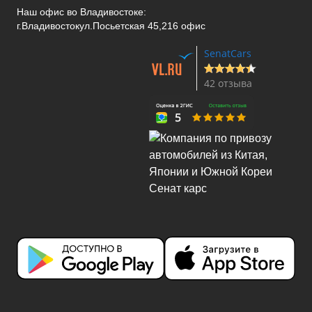
Наш офис во Владивостоке:
г.Владивосток
ул.Посьетская 45,216 офис
SenatCars
42 отзыва