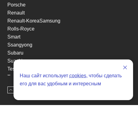
Porsche
Renault
Renault-KoreaSamsung
Rolls-Royce
Smart
Ssangyong
Subaru
Suzuki
Tesla
Наш сайт использует
cookies
, чтобы сделать
Toyota
его для вас удобным и интересным
Volkswagen
Наверх
Оставить заявку
Volvo
Xin yuan
etc
Отзывы о SENAT CARS