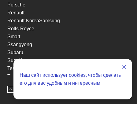
Porsche
Renault
Renault-KoreaSamsung
Rolls-Royce
Smart
Ssangyong
Subaru
Suzuki
Tesla
Наш сайт использует
cookies
, чтобы сделать
Toyota
его для вас удобным и интересным
Volkswagen
Наверх
Оставить заявку
Volvo
Xin yuan
etc
Отзывы о SENAT CARS