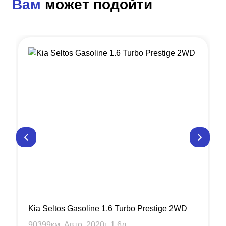
Вам
может подойти
Kia Seltos Gasoline 1.6 Turbo Prestige 2WD
90399
км, Авто,
2020
г,
1.6
л.