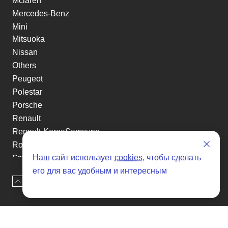
Mclaren
Mercedes-Benz
Mini
Mitsuoka
Nissan
Others
Peugeot
Polestar
Porsche
Renault
Renault-KoreaSamsung
Rolls-Royce
Наш сайт использует
cookies
, чтобы сделать
Smart
его для вас удобным и интересным
Ssangyong
Наверх
Оставить заявку
Subaru
Suzuki
Tesla
Toyota