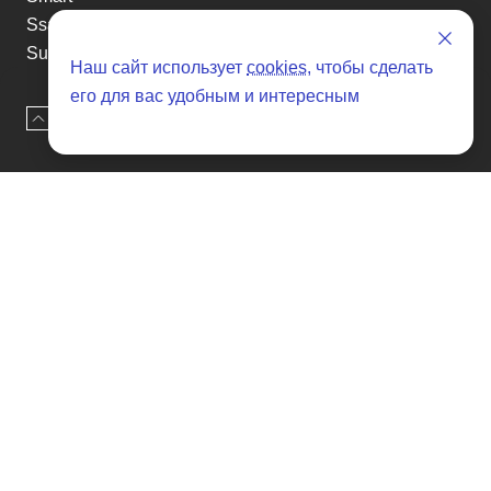
Ssangyong
Subaru
Наш сайт использует
cookies
, чтобы сделать
Suzuki
его для вас удобным и интересным
Tesla
Наверх
Оставить заявку
Toyota
Volkswagen
Volvo
Xin yuan
etc
Отзывы о SENAT CARS