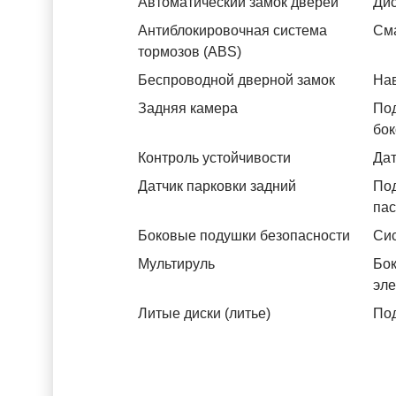
Автоматический замок дверей
Дис
Антиблокировочная система
См
тормозов (ABS)
Беспроводной дверной замок
На
Задняя камера
Под
бок
Контроль устойчивости
Дат
Датчик парковки задний
Под
па
Боковые подушки безопасности
Си
Мультируль
Бок
эл
Литые диски (литье)
Под