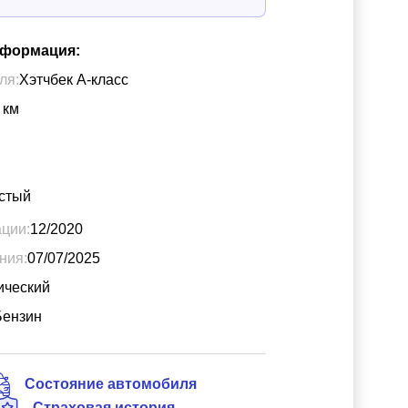
нформация:
ля:
Хэтчбек A-класс
км
стый
ации:
12/2020
ния:
07/07/2025
ический
Бензин
Состояние автомобиля
Страховая история