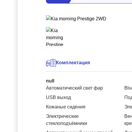
Комплектация
null
Автоматический свет фар
Blu
USB выход
Под
Кожаные сидения
Эле
Электрические
Вен
стеклоподъёмники
кре