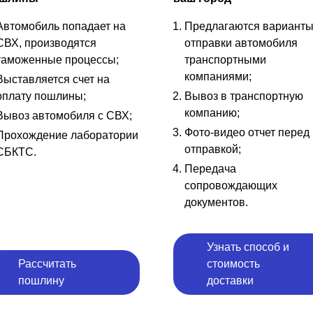
Автомобиль попадает на
Предлагаются вариант
СВХ, производятся
отправки автомобиля
таможенные процессы;
транспортными
компаниями;
Выставляется счет на
оплату пошлины;
Вывоз в транспортную
компанию;
Вывоз автомобиля с СВХ;
Фото-видео отчет перед
Прохождение лаборатории
отправкой;
СБКТС.
Передача
сопровождающих
документов.
Узнать способ и
Рассчитать
стоимость
пошлину
доставки