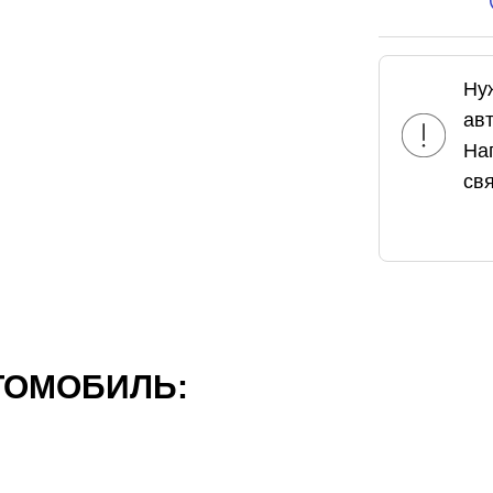
Ну
ав
На
свя
ТОМОБИЛЬ: