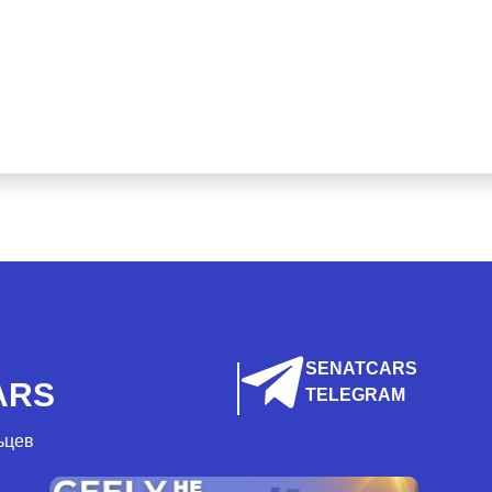
SENATCARS
ARS
TELEGRAM
ьцев