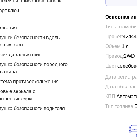
плей на приборной панели
арт ключ
Основная и
Тип автомоби
вигация
Пробег:
42444
ушки безопасности вдоль
овых окон
Объем:
1
л.
чик давления шин
Привод:
2WD
ушка безопасноти переднего
Цвет:
серебри
ссажира
Дата регистр
стема противоскольжения
Дата объявле
овые зеркала с
КПП:
Автомат
ектроприводом
Тип топлива:
ушка безопасноти водителя