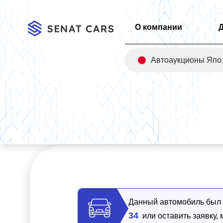
О компании
Авт
Главная
/
Каталог
/
Kia morning Prestige 2WD
Данный автомобиль был п
34
или оставить заявку,