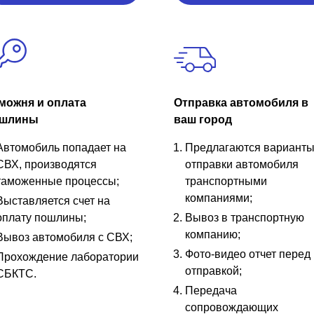
можня и оплата
Отправка автомобиля в
шлины
ваш город
Автомобиль попадает на
Предлагаются вариант
СВХ, производятся
отправки автомобиля
таможенные процессы;
транспортными
компаниями;
Выставляется счет на
оплату пошлины;
Вывоз в транспортную
компанию;
Вывоз автомобиля с СВХ;
Фото-видео отчет перед
Прохождение лаборатории
отправкой;
СБКТС.
Передача
сопровождающих