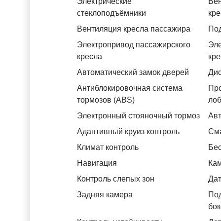
Электрические
Вен
стеклоподъёмники
кре
Вентиляция кресла пассажира
Под
Электропривод пассажирского
Эле
кресла
кре
Автоматический замок дверей
Дис
Антиблокировочная система
Пр
тормозов (ABS)
лоб
Электронный стояночный тормоз
Авт
Адаптивный круиз контроль
См
Климат контроль
Бес
Навигация
Ка
Контроль слепых зон
Дат
Задняя камера
Под
бок