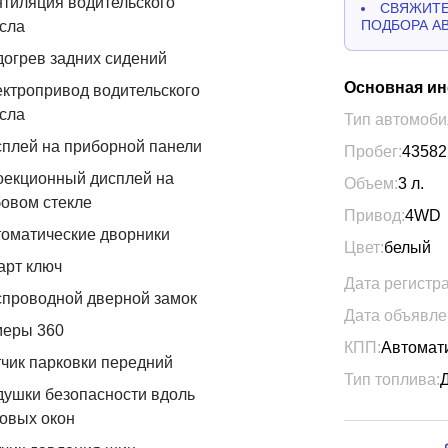
тиляция водительского
СВЯЖИТЕ
ПОДБОРА А
сла
огрев задних сидений
Основная и
ктропривод водительского
сла
Тип автомоби
плей на приборной панели
Пробег:
43582
оекционный дисплей на
Объем:
3
л.
овом стекле
Привод:
4WD
оматические дворники
Цвет:
белый
арт ключ
Дата регистр
проводной дверной замок
Дата объявле
меры 360
КПП:
Автомат
чик парковки передний
Тип топлива:
ушки безопасности вдоль
овых окон