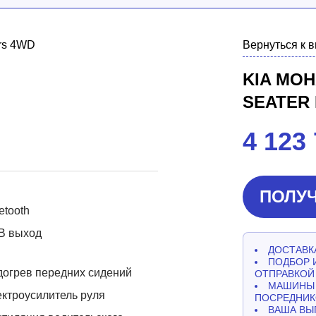
Вернуться к 
KIA MOHA
SEATER
4 123
ПОЛУЧ
etooth
B выход
ДОСТАВКА
ПОДБОР 
огрев передних сидений
ОТПРАВКОЙ
МАШИНЫ 
ктроусилитель руля
ПОСРЕДНИК
ВАША ВЫ