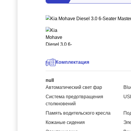
Комплектация
null
Автоматический свет фар
Blu
Система предотвращения
US
столкновений
Память водительского кресла
Под
Кожаные сидения
Эле