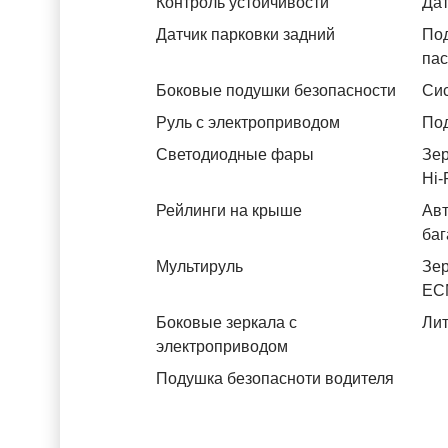
Контроль устойчивости
Дат
Датчик парковки задний
Под
па
Боковые подушки безопасности
Си
Руль с электроприводом
Под
Светодиодные фары
Зер
Hi-
Рейлинги на крыше
Авт
баг
Мультируль
Зер
ЕС
Боковые зеркала с
Лит
электроприводом
Подушка безопасноти водителя