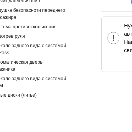
чик давления шин
ушка безопасноти переднего
ссажира
Ну
стема противоскольжения
ав
огрев руля
На
кало заднего вида с системой
свя
Pass
оматическая дверь
ажника
кало заднего вида с системой
М
ые диски (литье)