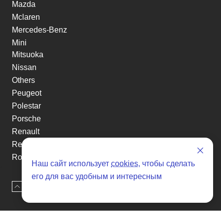
Mazda
Mclaren
Mercedes-Benz
Mini
Mitsuoka
Nissan
Others
Peugeot
Polestar
Porsche
Renault
Renault-KoreaSamsung
Rolls-Royce
Наш сайт использует
cookies
, чтобы сделать
Smart
его для вас удобным и интересным
Ssangyong
Наверх
Оставить заявку
Subaru
Suzuki