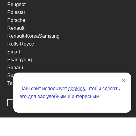
Peugeot
Polestar
Porsche
Renault
Renault-KoreaSamsung
Rolls-Royce
Smart
Ssangyong
Subaru
Suzuki
Tesla
Наш сайт использует
cookies
, чтобы сделать
Toyota
его для вас удобным и интересным
Volkswagen
Наверх
Оставить заявку
Volvo
Xin yuan
etc