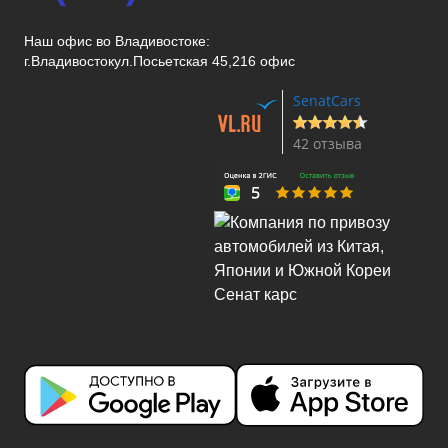
Наш офис во Владивостоке:
г.Владивосток
ул.Посьетская 45,216 офис
SenatCars
42 отзыва