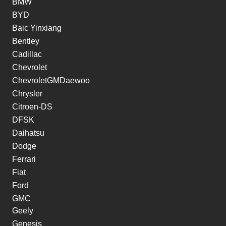
BMW
BYD
Baic Yinxiang
Bentley
Cadillac
Chevrolet
ChevroletGMDaewoo
Chrysler
Citroen-DS
DFSK
Daihatsu
Dodge
Ferrari
Fiat
Ford
GMC
Geely
Genesis