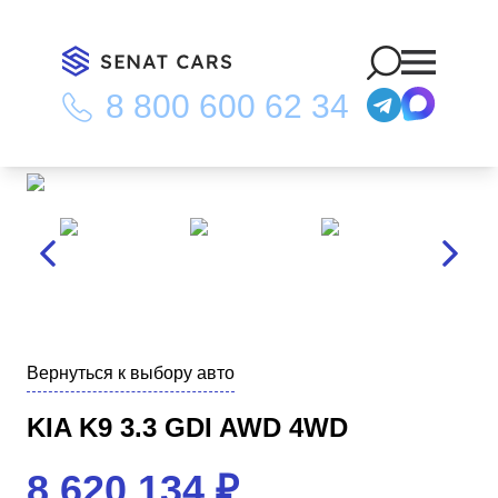
8 800 600 62 34
Главная
/
Каталог
/
Kia K9 3.3 GDI AWD 4WD
Вернуться к выбору авто
KIA K9 3.3 GDI AWD 4WD
8 620 134
₽