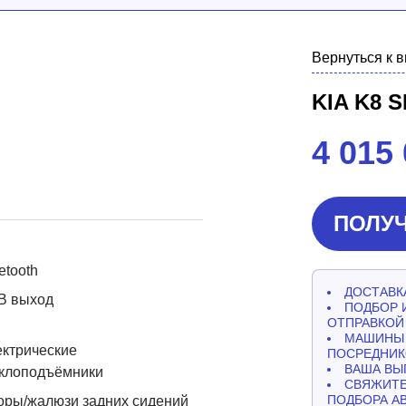
Вернуться к 
KIA K8 
4 015
ПОЛУЧ
etooth
ДОСТАВКА
B выход
ПОДБОР 
ОТПРАВКОЙ
МАШИНЫ 
ктрические
ПОСРЕДНИК
ВАША ВЫ
еклоподъёмники
СВЯЖИТЕ
ПОДБОРА А
ры/жалюзи задних сидений