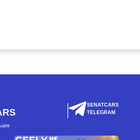
SENATCARS
ARS
TELEGRAM
ьцев