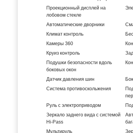
Проекционный дисплей на
Эле
лобовом стекле
Автоматические дворники
См
Климат контроль
Бес
Камеры 360
Кон
Круиз контроль
За
Подушки безопасности вдоль
Кон
боковых окон
Датчик давления шин
Бок
Система противоскольжения
По
пе
Руль с электроприводом
Под
Зеркало заднего вида с системой
Авт
Hi-Pass
баг
Мультируль
Зер