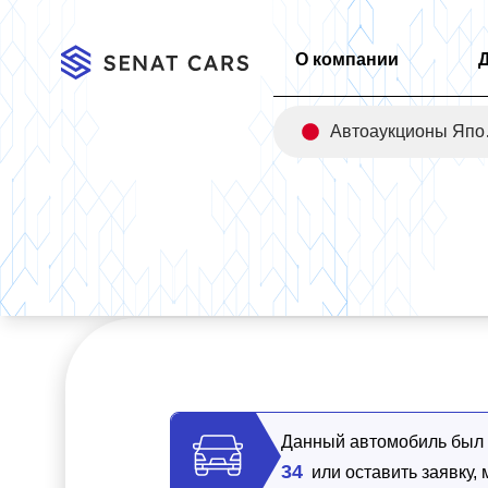
О компании
Авт
Главная
/
Каталог
/
Kia K8 Signature 2WD
Данный автомобиль был п
34
или оставить заявку,