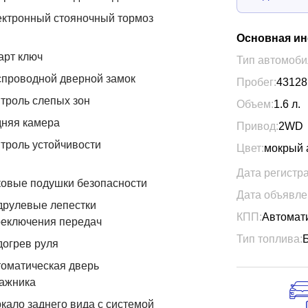
ктронный стояночный тормоз
Основная и
арт ключ
Тип автомоби
проводной дверной замок
Пробег:
43128
троль слепых зон
Объем:
1.6
л.
дняя камера
Привод:
2WD
троль устойчивости
Цвет:
мокрый 
Дата регистр
овые подушки безопасности
Дата объявле
друлевые лепестки
КПП:
Автомат
реключения передач
Тип топлива:
огрев руля
оматическая дверь
ажника
кало заднего вида с системой