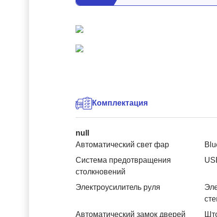
Комплектация
null
Автоматический свет фар
Blu
Система предотвращения
US
столкновений
Электроусилитель руля
Эле
ст
Автоматический замок дверей
Што