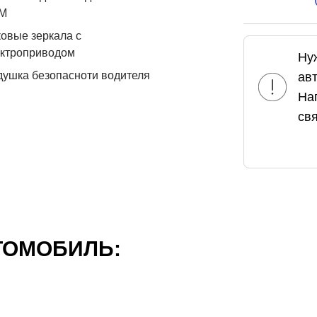
М
овые зеркала с
ектроприводом
Ну
ушка безопасноти водителя
ав
На
свя
ТОМОБИЛЬ: