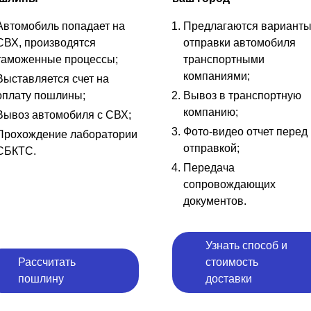
Автомобиль попадает на
Предлагаются вариант
СВХ, производятся
отправки автомобиля
таможенные процессы;
транспортными
компаниями;
Выставляется счет на
оплату пошлины;
Вывоз в транспортную
компанию;
Вывоз автомобиля с СВХ;
Фото-видео отчет перед
Прохождение лаборатории
отправкой;
СБКТС.
Передача
сопровождающих
документов.
Узнать способ и
Рассчитать
стоимость
пошлину
доставки