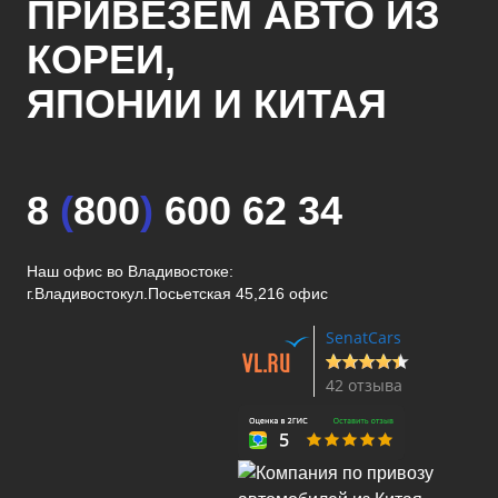
ПРИВЕЗЕМ АВТО ИЗ
КОРЕИ,
ЯПОНИИ И КИТАЯ
8
(
800
)
600 62 34
Наш офис во Владивостоке:
г.Владивосток
ул.Посьетская 45,216 офис
SenatCars
42 отзыва