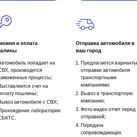
можня и оплата
Отправка автомобиля в
шлины
ваш город
Автомобиль попадает на
Предлагаются вариант
СВХ, производятся
отправки автомобиля
таможенные процессы;
транспортными
компаниями;
Выставляется счет на
оплату пошлины;
Вывоз в транспортную
компанию;
Вывоз автомобиля с СВХ;
Фото-видео отчет перед
Прохождение лаборатории
отправкой;
СБКТС.
Передача
сопровождающих