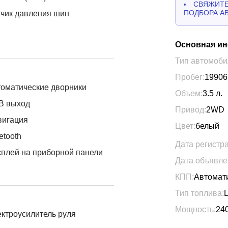
СВЯЖИТЕ
ПОДБОРА А
чик давления шин
Основная и
Тип автомоби
Пробег:
19906
оматические дворники
Объем:
3.5
л.
B выход
Привод:
2WD
вигация
Цвет:
белый
etooth
Дата регистр
плей на приборной панели
Дата объявле
КПП:
Автомат
Тип топлива:
Мощность:
24
ктроусилитель руля