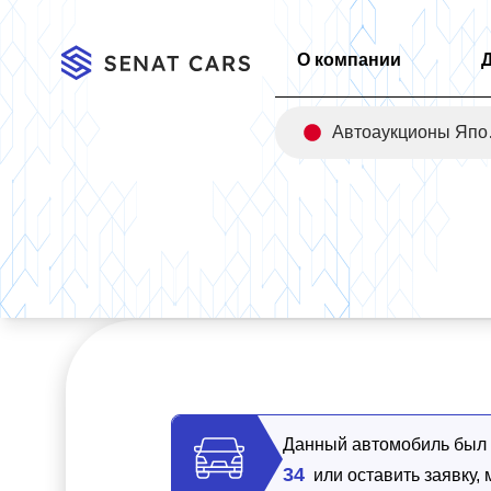
О компании
Авт
Главная
/
Каталог
/
Kia K8 3.5 LPG Trendy(Taxi) 2WD
Данный автомобиль был п
34
или оставить заявку,