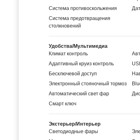
Система противоскольжения
Дат
Система предотвращения
столкновений
Удобства/Мультимедиа
Климат контроль
Авт
Адаптивный круиз контроль
US
Бесключевой доступ
На
Электронный стояночный тормоз
Blu
Автоматический свет фар
Дис
Смарт ключ
Экстерьер/Интерьер
Светодиодные фары
Эле