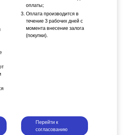
оплаты;
Оплата производится в
течение 3 рабочих дней с
момента внесение залога
и
(покупки).
е
от
и
ся
Перейти к
согласованию