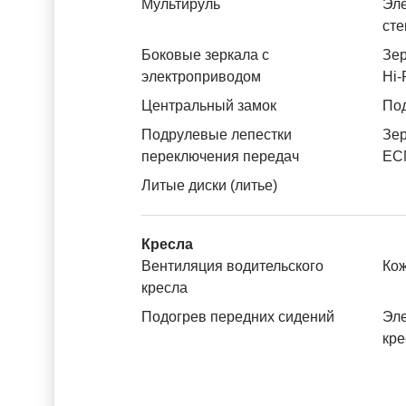
Мультируль
Эле
ст
Боковые зеркала с
Зер
электроприводом
Hi-
Центральный замок
Под
Подрулевые лепестки
Зер
переключения передач
ЕС
Литые диски (литье)
Кресла
Вентиляция водительского
Ко
кресла
Подогрев передних сидений
Эле
кре