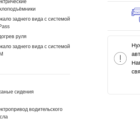
ктрические
еклоподъёмники
кало заднего вида с системой
Pass
огрев руля
Ну
кало заднего вида с системой
ав
М
На
свя
жаные сидения
ктропривод водительского
сла