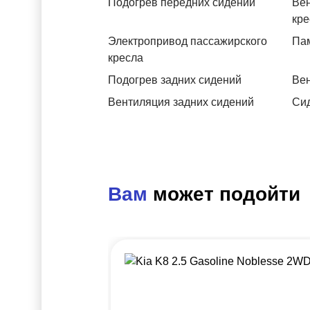
Подогрев передних сидений
Вен
кре
Электропривод пассажирского
Пам
кресла
Подогрев задних сидений
Вен
Вентиляция задних сидений
Си
Вам
может подойти