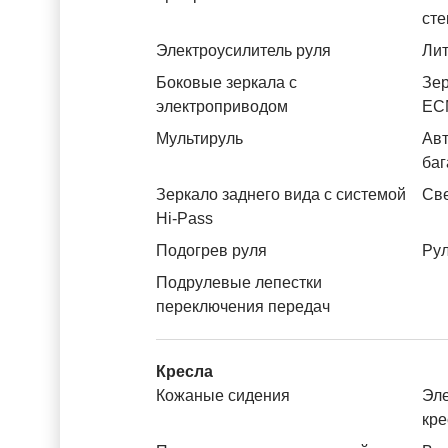
ст
Электроусилитель руля
Лит
Боковые зеркала с
Зер
электроприводом
ЕС
Мультируль
Авт
баг
Зеркало заднего вида с системой
Св
Hi-Pass
Подогрев руля
Рул
Подрулевые лепестки
переключения передач
Кресла
Кожаные сидения
Эле
кре