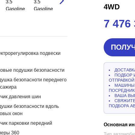
4WD
7 476
ПОЛУЧ
ктрорегулировка подвески
овые подушки безопасности
ДОСТАВКА
ПОДБОР 
ушка безопасноти переднего
ОТПРАВКОЙ
МАШИНЫ 
ссажира
ПОСРЕДНИК
ВАША ВЫ
чик давления шин
СВЯЖИТЕ
ПОДБОРА А
ушки безопасности вдоль
овых окон
чик парковки передний
Основная и
меры 360
Тип автомоби