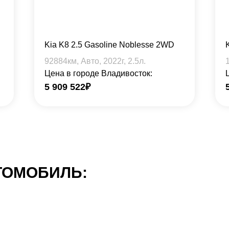
Kia K8 2.5 Gasoline Noblesse 2WD
92884
км, Авто,
2022
г,
2.5
л.
Цена в городе Владивосток:
5 909 522
₽
ТОМОБИЛЬ: