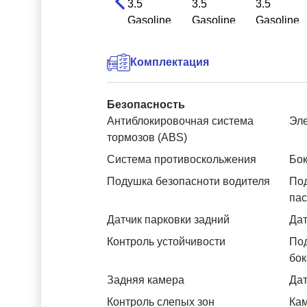
Комплектация
Безопасность
Антиблокировочная система
Эле
тормозов (ABS)
Система противоскольжения
Бок
Подушка безопасноти водителя
Под
па
Датчик парковки задний
Дат
Контроль устойчивости
Под
бок
Задняя камера
Дат
Контроль слепых зон
Ка