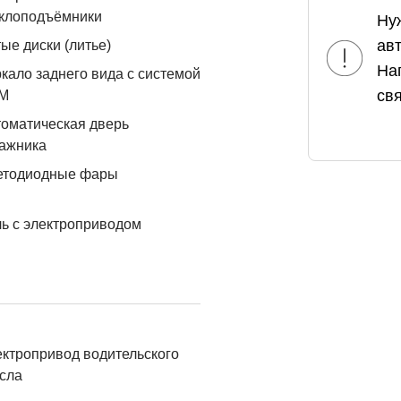
еклоподъёмники
Ну
ав
ые диски (литье)
На
кало заднего вида с системой
свя
М
оматическая дверь
ажника
етодиодные фары
ь с электроприводом
ктропривод водительского
сла