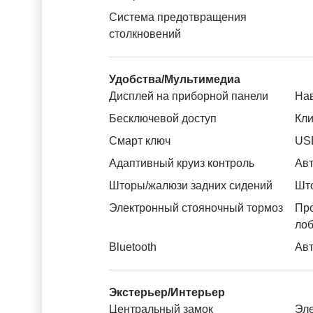
Система предотвращения
столкновений
Удобства/Мультимедиа
Дисплей на приборной панели
На
Бесключевой доступ
Кли
Смарт ключ
US
Адаптивный круиз контроль
Авт
Шторы/жалюзи задних сидений
Што
Электронный стояночный тормоз
Пр
лоб
Bluetooth
Авт
Экстерьер/Интерьер
Центральный замок
Эле