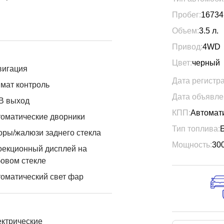
Пробег:
16734
Объем:
3.5
л.
Привод:
4WD
Цвет:
черный
вигация
Дата регистр
мат контроль
Дата объявле
B выход
КПП:
Автомат
оматические дворники
Тип топлива:
ры/жалюзи заднего стекла
Мощность:
30
оекционный дисплей на
овом стекле
оматический свет фар
ктрические