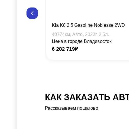
Kia K8 2.5 Gasoline Noblesse 2WD
40774
км, Авто,
2022
г,
2.5
л.
Цена в городе Владивосток:
6 282 719
₽
КАК ЗАКАЗАТЬ АВ
Рассказываем пошагово