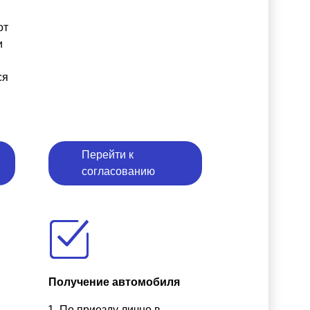
от
и
ся
Перейти к
согласованию
Получение автомобиля
По приезду лично в