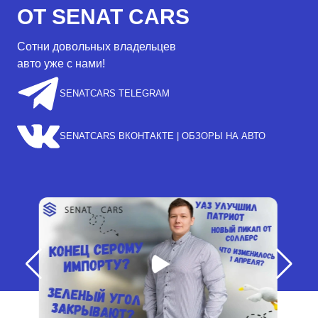
ОТ SENAT CARS
Сотни довольных владельцев
авто уже с нами!
SENATCARS TELEGRAM
SENATCARS ВКОНТАКТЕ | ОБЗОРЫ НА АВТО