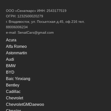
ООО «Сенаткарс» ИНН: 2543177519
ОГРН: 1232500020279
г. Владивосток, ул. Посьетская д.45, оф.216 тел.
88006006234
e-mail:
SenatCars@gmail.com
Acura
Alfa Romeo
Astonmartin
Audi
BMW
BYD
Baic Yinxiang
Bentley
Cadillac
Chevrolet
ChevroletGMDaewoo
Chrysler