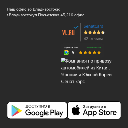
Наш офис во Владивостоке:
г.Владивосток
ул.Посьетская 45,216 офис
SenatCars
42 отзыва