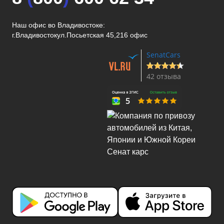
Наш офис во Владивостоке:
г.Владивосток
ул.Посьетская 45,216 офис
SenatCars
42 отзыва