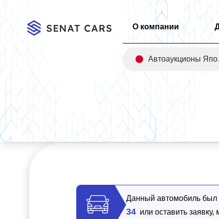
О компании
Авт
Главная
/
Каталог
/
Kia Carnival Gasoline 9-Seater Prestige 2
Данный автомобиль был п
34
или оставить заявку,