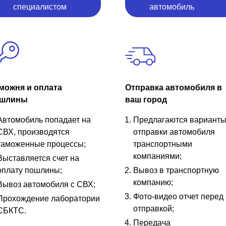
специалистом
автомобиль
можня и оплата
Отправка автомобиля в
шлины
ваш город
Автомобиль попадает на
Предлагаются вариант
СВХ, производятся
отправки автомобиля
таможенные процессы;
транспортными
компаниями;
Выставляется счет на
оплату пошлины;
Вывоз в транспортную
компанию;
Вывоз автомобиля с СВХ;
Фото-видео отчет перед
Прохождение лаборатории
отправкой;
СБКТС.
Передача