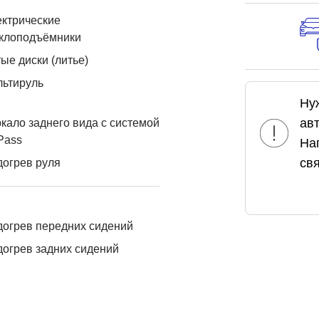
ктрические
еклоподъёмники
ые диски (литье)
льтируль
Ну
ав
кало заднего вида с системой
Pass
На
свя
огрев руля
огрев передних сидений
огрев задних сидений