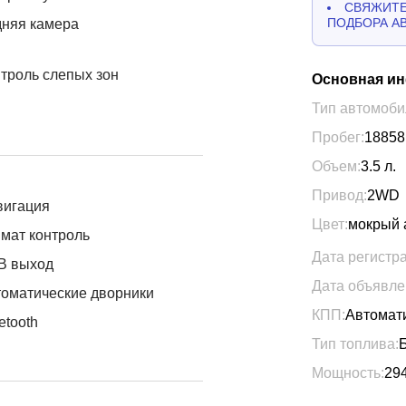
СВЯЖИТЕ
ПОДБОРА А
дняя камера
троль слепых зон
Основная и
Тип автомоби
Пробег:
18858
Объем:
3.5
л.
Привод:
2WD
вигация
Цвет:
мокрый 
мат контроль
Дата регистр
B выход
Дата объявле
оматические дворники
КПП:
Автомат
etooth
Тип топлива:
Мощность:
29