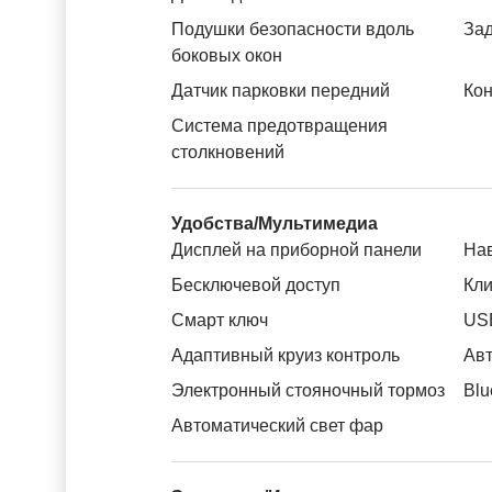
Подушки безопасности вдоль
За
боковых окон
Датчик парковки передний
Кон
Система предотвращения
столкновений
Удобства/Мультимедиа
Дисплей на приборной панели
На
Бесключевой доступ
Кли
Смарт ключ
US
Адаптивный круиз контроль
Авт
Электронный стояночный тормоз
Blu
Автоматический свет фар