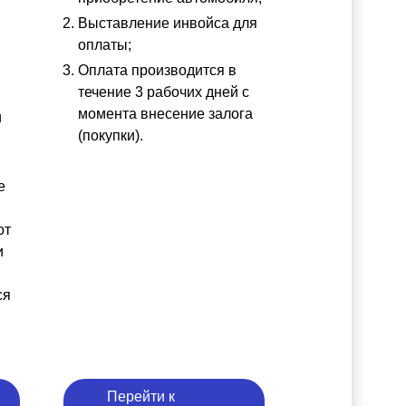
Выставление инвойса для
оплаты;
Оплата производится в
течение 3 рабочих дней с
момента внесение залога
и
(покупки).
е
от
и
ся
Перейти к