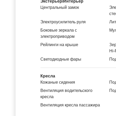
Экстерьер/Интерьер
Центральный замок
Эле
ст
Электроусилитель руля
Лит
Боковые зеркала с
Му
электроприводом
Рейлинги на крыше
Зер
Hi-
Светодиодные фары
Под
Кресла
Кожаные сидения
Под
Вентиляция водительского
Под
кресла
Вентиляция кресла пассажира