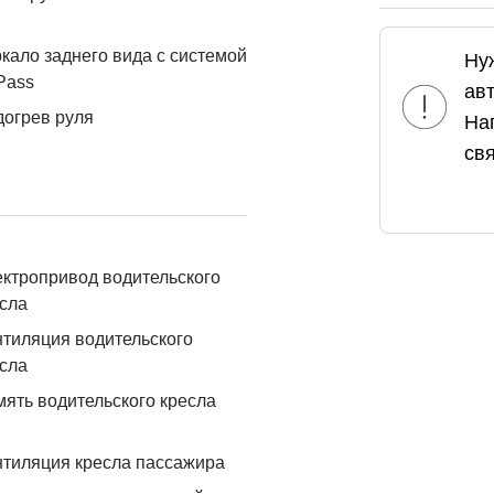
кало заднего вида с системой
Ну
Pass
ав
огрев руля
На
свя
ктропривод водительского
сла
тиляция водительского
сла
ять водительского кресла
тиляция кресла пассажира