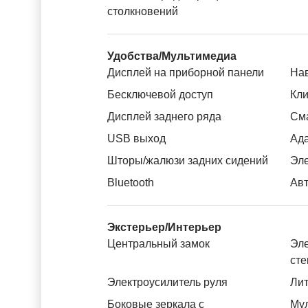
столкновений
Удобства/Мультимедиа
Дисплей на приборной панели
На
Бесключевой доступ
Кли
Дисплей заднего ряда
См
USB выход
Ада
Шторы/жалюзи задних сидений
Эле
Bluetooth
Авт
Экстерьер/Интерьер
Центральный замок
Эле
ст
Электроусилитель руля
Лит
Боковые зеркала с
Му