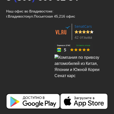
Наш офис во Владивостоке:
г.Владивосток
ул.Посьетская 45,216 офис
SenatCars
42 отзыва