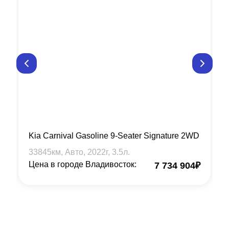
Kia Carnival Gasoline 9-Seater Signature 2WD
33845
км, Авто,
2022
г,
3.5
л.
Цена в городе Владивосток:
7 734 904
₽