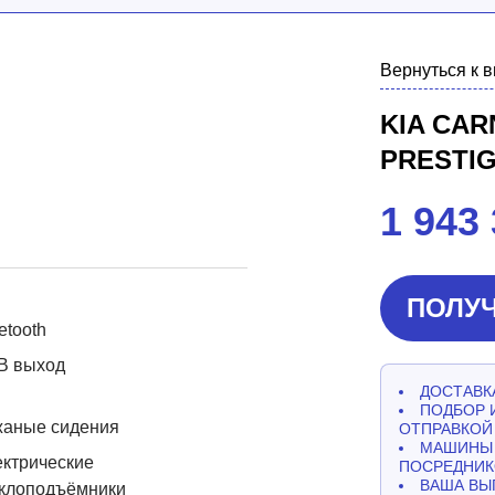
Вернуться к 
KIA CAR
PRESTI
1 943
ПОЛУЧ
etooth
B выход
ДОСТАВКА
ПОДБОР 
жаные сидения
ОТПРАВКОЙ
МАШИНЫ 
ктрические
ПОСРЕДНИК
ВАША ВЫ
еклоподъёмники