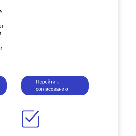
е
от
и
ся
Перейти к
согласованию