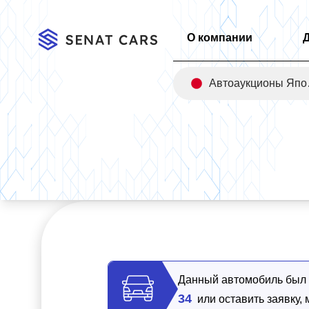
О компании
Авт
Главная
/
Каталог
/
Kia Carnival 9-Seater Prestige 2WD
Данный автомобиль был п
34
или оставить заявку,