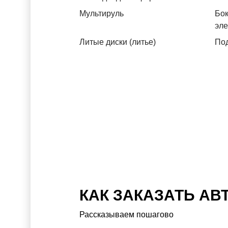
Мультируль
Бок
эл
Литые диски (литье)
Под
КАК ЗАКАЗАТЬ АВ
Рассказываем пошагово