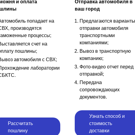
можня и оплата
Отправка автомобиля в
шлины
ваш город
Автомобиль попадает на
Предлагаются вариант
СВХ, производятся
отправки автомобиля
таможенные процессы;
транспортными
компаниями;
Выставляется счет на
оплату пошлины;
Вывоз в транспортную
компанию;
Вывоз автомобиля с СВХ;
Фото-видео отчет перед
Прохождение лаборатории
отправкой;
СБКТС.
Передача
сопровождающих
документов.
Узнать способ и
Рассчитать
стоимость
пошлину
доставки