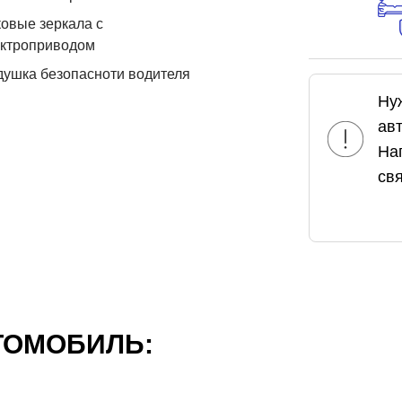
овые зеркала с
ектроприводом
ушка безопасноти водителя
Ну
ав
На
свя
ТОМОБИЛЬ: