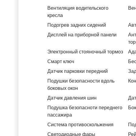
Вентиляция водительского
Вен
кресла
Подогрев задних сидений
Авт
Дисплей на приборной панели
Ант
тор
Электронный стояночный тормоз
Ада
Смарт ключ
Бес
Датчик парковки передний
За
Подушки безопасности вдоль
Кон
боковых окон
Датчик давления шин
Дат
Подушка безопасноти переднего
Бок
пассажира
Система противоскольжения
Под
Светодиодные фары
Рей