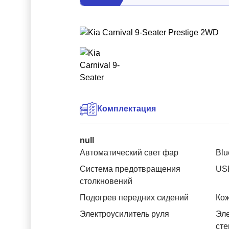
Комплектация
null
Автоматический свет фар
Blu
Система предотвращения
US
столкновений
Подогрев передних сидений
Ко
Электроусилитель руля
Эле
ст