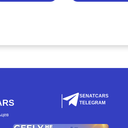
SENATCARS
ARS
TELEGRAM
ьцев