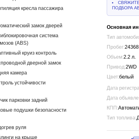
СВЯЖИТЕ
ПОДБОРА А
тиляция кресла пассажира
оматический замок дверей
Основная и
иблокировочная система
Тип автомоби
мозов (ABS)
Пробег:
24368
птивный круиз контроль
Объем:
2.2
л.
проводной дверной замок
Привод:
2WD
дняя камера
Цвет:
белый
троль устойчивости
Дата регистр
Дата объявле
чик парковки задний
КПП:
Автомат
овые подушки безопасности
Тип топлива:
огрев руля
линги на крыше