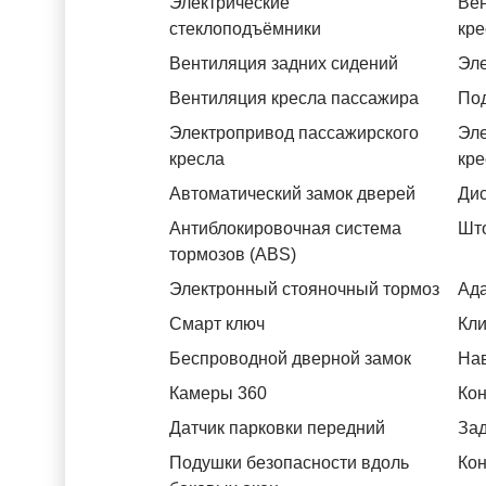
Электрические
Вен
стеклоподъёмники
кре
Вентиляция задних сидений
Эле
Вентиляция кресла пассажира
Под
Электропривод пассажирского
Эле
кресла
кре
Автоматический замок дверей
Дис
Антиблокировочная система
Што
тормозов (ABS)
Электронный стояночный тормоз
Ада
Смарт ключ
Кли
Беспроводной дверной замок
На
Камеры 360
Кон
Датчик парковки передний
За
Подушки безопасности вдоль
Кон