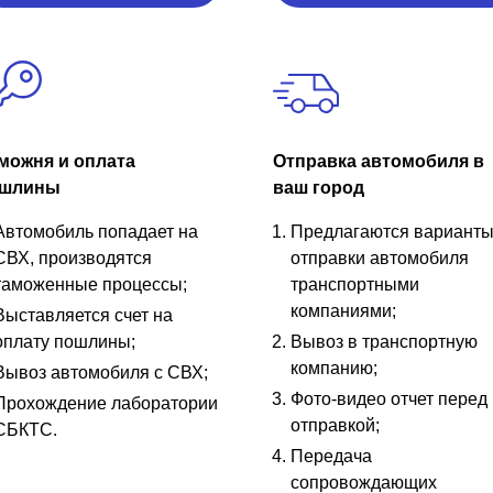
можня и оплата
Отправка автомобиля в
шлины
ваш город
Автомобиль попадает на
Предлагаются вариант
СВХ, производятся
отправки автомобиля
таможенные процессы;
транспортными
компаниями;
Выставляется счет на
оплату пошлины;
Вывоз в транспортную
компанию;
Вывоз автомобиля с СВХ;
Фото-видео отчет перед
Прохождение лаборатории
отправкой;
СБКТС.
Передача
сопровождающих