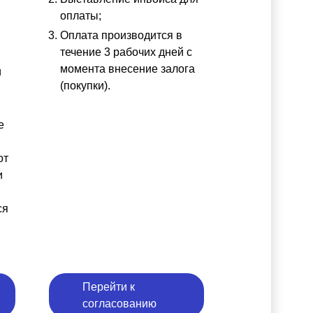
оплаты;
Оплата производится в
течение 3 рабочих дней с
момента внесение залога
и
(покупки).
е
от
и
ся
Перейти к
согласованию