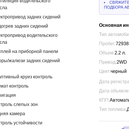
тиляция водительского
СВЯЖИТЕ
ПОДБОРА А
сла
ктропривод задних сидений
Основная и
огрев задних сидений
Тип автомоби
ктропривод водительского
сла
Пробег:
72938
плей на приборной панели
Объем:
2.2
л.
ры/жалюзи задних сидений
Привод:
2WD
Цвет:
черный
птивный круиз контроль
Дата регистр
мат контроль
Дата объявле
вигация
КПП:
Автомат
троль слепых зон
Тип топлива:
дняя камера
троль устойчивости