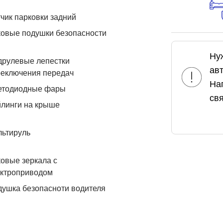
чик парковки задний
овые подушки безопасности
Ну
друлевые лепестки
ав
реключения передач
На
етодиодные фары
свя
линги на крыше
льтируль
овые зеркала с
ектроприводом
ушка безопасноти водителя