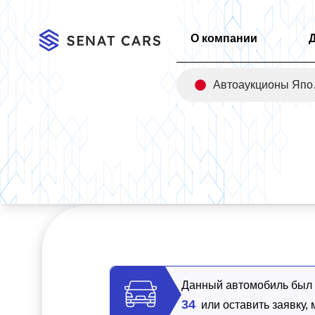
О компании
Авт
Главная
/
Каталог
/
Kia Carnival 7-Seater Signature 2WD
Данный автомобиль был п
34
или оставить заявку,