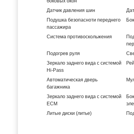
боковых окон
Датчик давления шин
Дат
Подушка безопасноти переднего
Бок
пассажира
Система противоскольжения
По
пе
Подогрев руля
Св
Зеркало заднего вида с системой
Рей
Hi-Pass
Автоматическая дверь
Му
багажника
Зеркало заднего вида с системой
Бок
ЕСМ
эл
Литые диски (литье)
Под