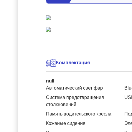
Комплектация
null
Автоматический свет фар
Blu
Система предотвращения
US
столкновений
Память водительского кресла
Под
Кожаные сидения
Эле