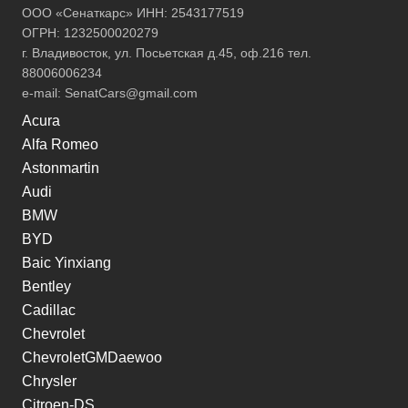
ООО «Сенаткарс» ИНН: 2543177519
ОГРН: 1232500020279
г. Владивосток, ул. Посьетская д.45, оф.216 тел.
88006006234
e-mail:
SenatCars@gmail.com
Acura
Alfa Romeo
Astonmartin
Audi
BMW
BYD
Baic Yinxiang
Bentley
Cadillac
Chevrolet
ChevroletGMDaewoo
Chrysler
Citroen-DS