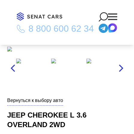
8 800 600 62 34
Главная
/
Каталог
/
Jeep Cherokee L 3.6 Overland 2WD
Вернуться к выбору авто
JEEP CHEROKEE L 3.6
OVERLAND 2WD