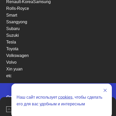
Renault-KoreaSamsung
Rolls-Royce
Smart
Ssangyong
Subaru
Suzuki
Tesla
Toyota
Volkswagen
Volvo
Xin yuan
etc
Отзывы о SENAT CARS
Наш сайт использует
cookies
, чтобы сделать
его для вас удобным и интересным
Наверх
Оставить заявку