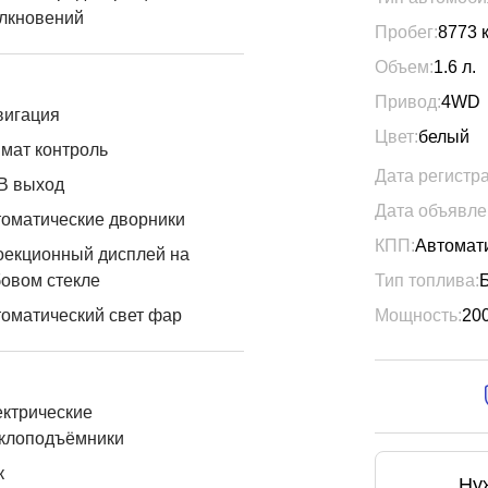
лкновений
Пробег:
8773
Объем:
1.6
л.
Привод:
4WD
вигация
Цвет:
белый
мат контроль
Дата регистр
B выход
Дата объявле
оматические дворники
КПП:
Автомат
оекционный дисплей на
овом стекле
Тип топлива:
оматический свет фар
Мощность:
20
ктрические
еклоподъёмники
к
Ну