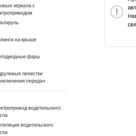
овые зеркала с
ав
ектроприводом
На
льтируль
свя
линги на крыше
етодиодные фары
друлевые лепестки
реключения передач
ктропривод водительского
сла
тиляция водительского
сла