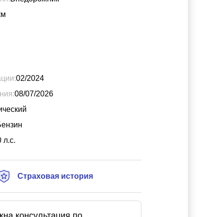
км
ации:
02/2024
ния:
08/07/2026
ический
Бензин
0
л.с.
Страховая история
жна консультация по