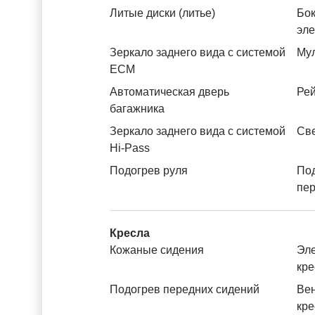
Литые диски (литье)
Бок
эл
Зеркало заднего вида с системой
Му
ЕСМ
Автоматическая дверь
Рей
багажника
Зеркало заднего вида с системой
Св
Hi-Pass
Подогрев руля
По
пе
Кресла
Кожаные сидения
Эле
кре
Подогрев передних сидений
Вен
кре