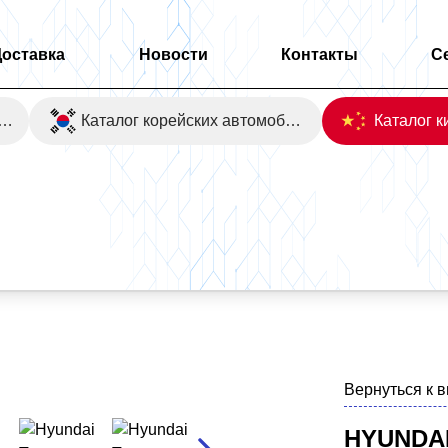
Доставка
Новости
Контакты
С
оаукционы Японии
Каталог корейских автомобилей
 Inspiration 4WD
Вернуться к 
HYUNDAI