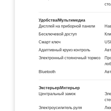
сто
Удобства/Мультимедиа
Дисплей на приборной панели
На
Бесключевой доступ
Кли
Смарт ключ
US
Адаптивный круиз контроль
Авт
Электронный стояночный тормоз
Пр
лоб
Bluetooth
Авт
Экстерьер/Интерьер
Центральный замок
Эле
ст
Электроусилитель руля
Лю