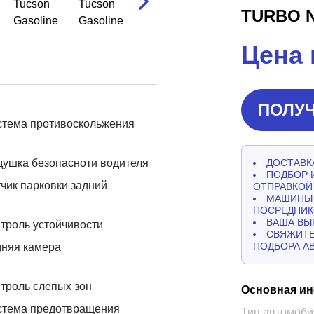
TURBO N
Цена 
ПОЛУЧ
стема противоскольжения
ушка безопасноти водителя
ДОСТАВКА
ПОДБОР 
чик парковки задний
ОТПРАВКОЙ
МАШИНЫ 
ПОСРЕДНИК
ВАША ВЫ
троль устойчивости
СВЯЖИТЕ
ПОДБОРА А
дняя камера
троль слепых зон
Основная и
стема предотвращения
Тип автомоби