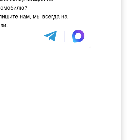
томобилю?
пишите нам, мы всегда на
зи.