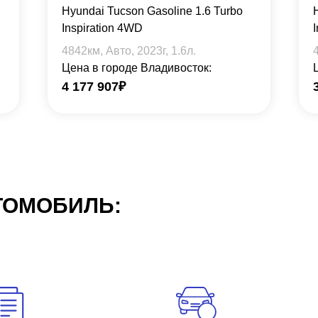
Hyundai Tucson Gasoline 1.6 Turbo
Inspiration 4WD
4842
км, Авто,
2023
г,
1.6
л.
Цена в городе Владивосток:
4 177 907
₽
ТОМОБИЛЬ: