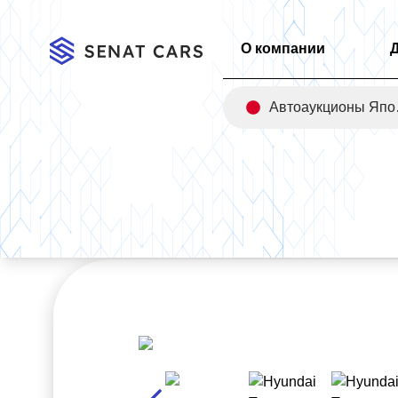
О компании
Авт
Главная
/
Каталог
/
Hyundai Tucson Gasoline 1.6 Turbo N Line